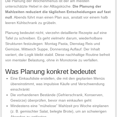
Die Planung der Wochenmenüs ist der am meisten
unterschätzte Hebel in der Alltagsküche.
Die Planung der
Mahlzeiten reduziert die täglichen Entscheidungen auf fast
null
. Abends führt man einen Plan aus, anstatt vor einem halb
leeren Kühlschrank zu grübeln.
Planung bedeutet nicht, vierzehn detaillierte Rezepte auf eine
Tafel zu schreiben. Es geht vielmehr darum, wiederholbare
Strukturen festzulegen: Montag Pasta, Dienstag Reis und
Gemüse, Mittwoch Suppe, Donnerstag Auflauf. Der Inhalt
variiert, die Logik bleibt stabil. Diese nachhaltige Routine befreit
von mentaler Belastung, ohne in Monotonie zu verfallen.
Was Planung konkret bedeutet
Eine Einkaufsliste erstellen, die mit den geplanten Menüs
übereinstimmt, was impulsive Käufe und Verschwendung
einschränkt
Die vorhandenen Bestände (Gefrierschrank, Konserven,
Gewürze) überprüfen, bevor man einkaufen geht
Mindestens eine “mühelose” Mahlzeit pro Woche einplanen
(z. B. gemischter Salat, belegte Brote), um an schwierigen
Abenden zu entlasten