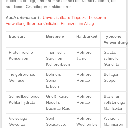
Recettes befolgt, erkennt man schnell die Kombinationen, die
auf diesen Grundlagen funktionieren.
Auch interessant :
Unverzichtbare Tipps zur besseren
Verwaltung Ihrer persönlichen Finanzen im Alltag
Basisart
Beispiele
Haltbarkeit
Typische
Verwendung
Proteinreiche
Thunfisch,
Mehrere
Salate,
Konserven
Sardinen,
Jahre
schnelle
Kichererbsen
Gerichte
Tiefgefrorenes
Bohnen,
Mehrere
Beilagen,
Gemüse
Spinat,
Monate
Suppen
Erbsen
Schnellkochende
Grieß, kurze
Mehrere
Basis für
Kohlenhydrate
Nudeln,
Monate
vollständige
Basmati-Reis
Mahlzeiten
Vielseitige
Senf,
Mehrere
Würzen,
Gewürze
Sojasauce,
Wochen bis
Marinieren