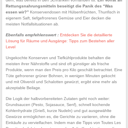
Rettungsnahrungsmitteln beseitigt die Panik des “Was
essen wir?”
Konservendosen mit Hülsenfrüchten, Thunfisch in
eigenem Saft, tiefgefrorenes Gemüse und Eier decken die
meisten Notfallsituationen ab.
Ebenfalls empfehlenswert :
Entdecken Sie die detaillierte
Lösung für Räume und Ausgänge: Tipps zum Bestehen aller
Level
Ungekochte Konserven und Tiefkühlprodukte behalten die
meisten ihrer Nährstoffe und sind oft günstiger als frische
Produkte, wenn man den Preis pro Kilo geschält betrachtet. Eine
Tüte gefrorener grüner Bohnen, in wenigen Minuten gekocht
und mit Olivenöl und Schalotten gewürzt, ergibt eine mehr als
akzeptable Beilage.
Die Logik der halbvorbereiteten Zutaten geht noch weiter:
Grundsaucen (Pesto, Sojasauce, Senf), schnell kochende
Kohlenhydrate (Grieß, kurze Nudeln) und gut ausgewählte
Gewürze ermöglichen es, die Gerichte zu variieren, ohne die
Einkäufe zu vervielfachen. Indem man die Tipps von Toutes Les