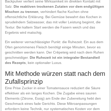
Backpulver verliert seine Wirksamkeit im direkten Kontakt mit
Salz.
Die reaktiven trockenen Zutaten vor dem endgültigen
Mischen zu trennen
, verhindert flache Kuchen ohne
offensichtliche Erklärung. Bei Gemüse bewahrt das Kochen in
sprudelndem Salzwasser, das mit voller Leistung beginnt, die
Textur. Bei kaltem Start werden die Fasern weich und das
Ergebnis wird matschig.
Ein weiterer vernachlässigter Punkt: die Ruhezeit. Ein aus dem
Ofen genommenes Fleisch benötigt einige Minuten, bevor es
geschnitten werden kann. Der Crêpeteig wird nach dem Ruhen
geschmeidiger.
Die Ruhezeit ist ein integraler Bestandteil
des Rezepts
, kein optionaler Luxus.
Mit Methode würzen statt nach dem
Zufallsprinzip
Eine Prise Zucker in einer Tomatensauce reduziert die Säure
effektiver als ein langes Kochen. Die Zugabe eines sauren
Elements (Zitrone, Essig) am Ende der Zubereitung hebt den
Geschmack eines fade Gerichts. Diese Mikroanpassungen
erfordern keine Technik, nur systematisches Kosten vor dem