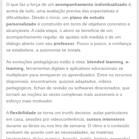
O que faz a força de um
acompanhamento individualizado
é,
acima de tudo, uma avaliação precisa das expectativas e
dificuldades. Desde o início, um
plano de estudo
personalizado
é construído em torno de objetivos concretos e
alcançáveis. A cada etapa, o aluno se beneficia de um
acompanhamento regular, de ajustes sob medida e de um
diálogo aberto com seu
professor
. Pouco a pouco, a confiança
se estabelece, a autonomia se instala.
As evoluções pedagógicas estão à vista:
blended learning
,
e-
learning
, ferramentas digitais e aplicativos educacionais se
multiplicam para enriquecer os aprendizados. Entre os recursos
disponíveis, encontramos: quizzes adaptados, vídeos
pedagógicos, fichas de revisão ou softwares direcionados, que
tornam as noções às vezes complexas mais acessíveis e o
esforço mais motivador.
A
flexibilidade
se torna um trunfo decisivo: aulas particulares
em casa, sessões por videoconferência,
cursos intensivos
durante as férias ou nos fins de semana. O ritmo e o conteúdo
evoluem de acordo com as necessidades, as matérias
(matemática, física-química, francês, inglês, história-geografia),