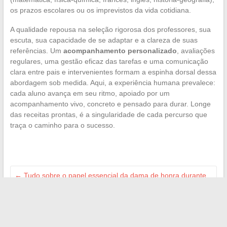
os prazos escolares ou os imprevistos da vida cotidiana.
A qualidade repousa na seleção rigorosa dos professores, sua
escuta, sua capacidade de se adaptar e a clareza de suas
referências. Um
acompanhamento personalizado
, avaliações
regulares, uma gestão eficaz das tarefas e uma comunicação
clara entre pais e intervenientes formam a espinha dorsal dessa
abordagem sob medida. Aqui, a experiência humana prevalece:
cada aluno avança em seu ritmo, apoiado por um
acompanhamento vivo, concreto e pensado para durar. Longe
das receitas prontas, é a singularidade de cada percurso que
traça o caminho para o sucesso.
←
Tudo sobre o papel essencial da dama de honra durante
um casamento
Dicas para aquecer e cozinhar merguez na frigideira sem
ressecá-las
→