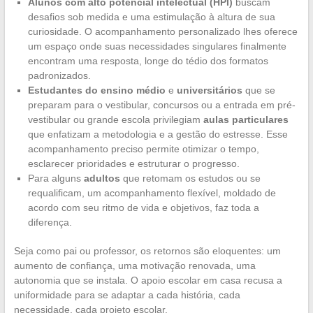
Alunos com alto potencial intelectual (HPI)
buscam
desafios sob medida e uma estimulação à altura de sua
curiosidade. O acompanhamento personalizado lhes oferece
um espaço onde suas necessidades singulares finalmente
encontram uma resposta, longe do tédio dos formatos
padronizados.
Estudantes do ensino médio
e
universitários
que se
preparam para o vestibular, concursos ou a entrada em pré-
vestibular ou grande escola privilegiam
aulas particulares
que enfatizam a metodologia e a gestão do estresse. Esse
acompanhamento preciso permite otimizar o tempo,
esclarecer prioridades e estruturar o progresso.
Para alguns
adultos
que retomam os estudos ou se
requalificam, um acompanhamento flexível, moldado de
acordo com seu ritmo de vida e objetivos, faz toda a
diferença.
Seja como pai ou professor, os retornos são eloquentes: um
aumento de confiança, uma motivação renovada, uma
autonomia que se instala. O apoio escolar em casa recusa a
uniformidade para se adaptar a cada história, cada
necessidade, cada projeto escolar.