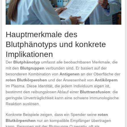
Hauptmerkmale des
Blutphänotyps und konkrete
Implikationen
Der
Blutphänotyp
umfasst alle beobachtbaren Merkmale, die
mit den
Blutgruppen
verbunden sind. Er basiert auf der
besonderen Kombination von
Antigenen
an der Oberfläche der
roten Blutkörperchen
und der Anwesenheit von
Antikörpern
im Plasma. Diese Identität, die jedem Individuum eigen ist,
bestimmt den reibungslosen Ablauf einer
Bluttransfusion
: die
geringste Unverträglichkeit kann eine schwere immunologische
Reaktion auslösen.
Konkrete Beispiele zeigen, dass ein Spender seine
roten
Blutkörperchen
nur an kompatible Empfänger übertragen
kann. Personen mit der Blutgruppe O negativ, oft als