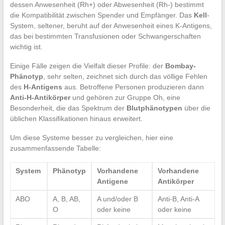
dessen Anwesenheit (Rh+) oder Abwesenheit (Rh-) bestimmt
die Kompatibilität zwischen Spender und Empfänger. Das
Kell
-
System, seltener, beruht auf der Anwesenheit eines K-Antigens,
das bei bestimmten Transfusionen oder Schwangerschaften
wichtig ist.
Einige Fälle zeigen die Vielfalt dieser Profile: der
Bombay-
Phänotyp
, sehr selten, zeichnet sich durch das völlige Fehlen
des
H-Antigens
aus. Betroffene Personen produzieren dann
Anti-H-Antikörper
und gehören zur Gruppe Oh, eine
Besonderheit, die das Spektrum der
Blutphänotypen
über die
üblichen Klassifikationen hinaus erweitert.
Um diese Systeme besser zu vergleichen, hier eine
zusammenfassende Tabelle:
System
Phänotyp
Vorhandene
Vorhandene
Antigene
Antikörper
ABO
A, B, AB,
A und/oder B
Anti-B, Anti-A
O
oder keine
oder keine