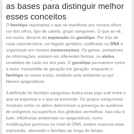
as bases para distinguir melhor
esses conceitos
O
fenótipo
representa o que se manifesta aos nossos olhos:
cor dos olhos, tipo de cabelo, grupo sanguíneo. O que se vê,
em suma, decorre da
expressão
do
genótipo
. Por trás de
cada característica, um legado genético, codificado no
DNA
e
organizado em nossos
cromossomos
. Os genes, portadores
de informações, existem em diferentes formas, os
alelos
,
recebidos de cada um dos pais. O
genótipo
permanece como
a base, transmitida de geração em geração, enquanto o
fenótipo
às vezes evolui, moldado pelo ambiente ou por
fatores epigenéticos.
A definição do fenótipo sanguíneo ilustra esse jogo sutil entre o
que se expressa e o que se transmite. Os grupos sanguíneos
mostram como os alelos determinam a presença ou ausência
de antígenos na superfície dos glóbulos vermelhos. Isso não é
tudo: influências ambientais ou epigenéticas, como
modificações químicas no nível do DNA, podem nuances essa
expressão, alterando o fenótipo ao longo do tempo.