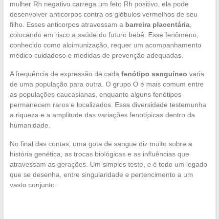
mulher Rh negativo carrega um feto Rh positivo, ela pode
desenvolver anticorpos contra os glóbulos vermelhos de seu
filho. Esses anticorpos atravessam a
barreira placentária
,
colocando em risco a saúde do futuro bebê. Esse fenômeno,
conhecido como aloimunização, requer um acompanhamento
médico cuidadoso e medidas de prevenção adequadas.
A frequência de expressão de cada
fenótipo sanguíneo
varia
de uma população para outra. O grupo O é mais comum entre
as populações caucasianas, enquanto alguns fenótipos
permanecem raros e localizados. Essa diversidade testemunha
a riqueza e a amplitude das variações fenotípicas dentro da
humanidade.
No final das contas, uma gota de sangue diz muito sobre a
história genética, as trocas biológicas e as influências que
atravessam as gerações. Um simples teste, e é todo um legado
que se desenha, entre singularidade e pertencimento a um
vasto conjunto.