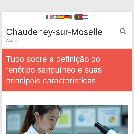
Chaudeney-sur-Moselle
Atuais
Tudo sobre a definição do
fenótipo sanguíneo e suas
principais características