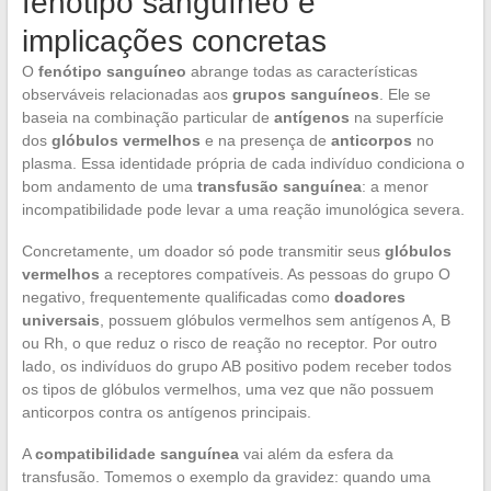
fenótipo sanguíneo e
implicações concretas
O
fenótipo sanguíneo
abrange todas as características
observáveis relacionadas aos
grupos sanguíneos
. Ele se
baseia na combinação particular de
antígenos
na superfície
dos
glóbulos vermelhos
e na presença de
anticorpos
no
plasma. Essa identidade própria de cada indivíduo condiciona o
bom andamento de uma
transfusão sanguínea
: a menor
incompatibilidade pode levar a uma reação imunológica severa.
Concretamente, um doador só pode transmitir seus
glóbulos
vermelhos
a receptores compatíveis. As pessoas do grupo O
negativo, frequentemente qualificadas como
doadores
universais
, possuem glóbulos vermelhos sem antígenos A, B
ou Rh, o que reduz o risco de reação no receptor. Por outro
lado, os indivíduos do grupo AB positivo podem receber todos
os tipos de glóbulos vermelhos, uma vez que não possuem
anticorpos contra os antígenos principais.
A
compatibilidade sanguínea
vai além da esfera da
transfusão. Tomemos o exemplo da gravidez: quando uma