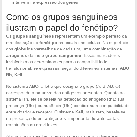
intervêm na expressão dos genes
Como os grupos sanguíneos
ilustram o papel do fenótipo?
Os
grupos sanguíneos
representam um exemplo perfeito da
manifestação do
fenótipo
na escala das células. Na superfície
dos
glóbulos vermelhos
de cada um, uma combinação de
antígenos
define o
grupo sanguíneo
. Esses marcadores,
invisíveis mas determinantes para a compatibilidade
transfusional, se expressam segundo diferentes sistemas:
ABO
,
Rh
,
Kell
.
No sistema
ABO
, a letra que designa o grupo (A, B, AB, O)
corresponde à natureza dos antígenos presentes. Quanto ao
sistema
Rh
, ele se baseia na detecção do antígeno Rh1: sua
presença (Rh+) ou ausência (Rh-) condiciona a compatibilidade
entre doador e receptor. O sistema
Kell
, mais raro, baseia-se
na presença de um antígeno K, importante durante certas
transfusões ou gravidezes.
Alguns casos revelam a riqueza desses perfis: o
fenótipo