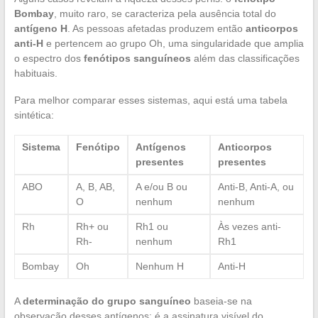
Bombay
, muito raro, se caracteriza pela ausência total do
antígeno H
. As pessoas afetadas produzem então
anticorpos
anti-H
e pertencem ao grupo Oh, uma singularidade que amplia
o espectro dos
fenótipos sanguíneos
além das classificações
habituais.
Para melhor comparar esses sistemas, aqui está uma tabela
sintética:
Sistema
Fenótipo
Antígenos
Anticorpos
presentes
presentes
ABO
A, B, AB,
A e/ou B ou
Anti-B, Anti-A, ou
O
nenhum
nenhum
Rh
Rh+ ou
Rh1 ou
Às vezes anti-
Rh-
nenhum
Rh1
Bombay
Oh
Nenhum H
Anti-H
A
determinação do grupo sanguíneo
baseia-se na
observação desses antígenos: é a assinatura visível do