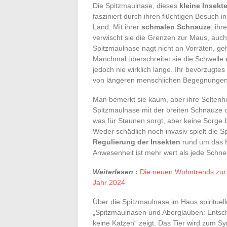
Die Spitzmaulnase, dieses
kleine Insekt
fasziniert durch ihren flüchtigen Besuch
Land. Mit ihrer
schmalen Schnauze
, ih
verwischt sie die Grenzen zur Maus, auch 
Spitzmaulnase nagt nicht an Vorräten, ge
Manchmal überschreitet sie die Schwelle 
jedoch nie wirklich lange. Ihr bevorzugtes 
von längeren menschlichen Begegnungen
Man bemerkt sie kaum, aber ihre Seltenhei
Spitzmaulnase mit der breiten Schnauze od
was für Staunen sorgt, aber keine Sorge b
Weder schädlich noch invasiv spielt die Sp
Regulierung der Insekten
rund um das H
Anwesenheit ist mehr wert als jede Schnec
Weiterlesen :
Die neuen Wohntrends zur 
Jahr 2024
Über die Spitzmaulnase im Haus spirituel
„Spitzmaulnasen und Aberglauben: Entsc
keine Katzen“ zeigt. Das Tier wird zum S