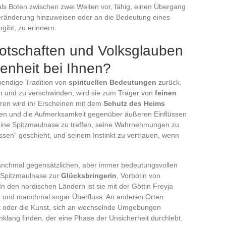
als Boten zwischen zwei Welten vor, fähig, einen Übergang
eränderung hinzuweisen oder an die Bedeutung eines
ibt, zu erinnern.
Botschaften und Volksglauben
nheit bei Ihnen?
bendige Tradition von
spirituellen Bedeutungen
zurück.
nen und zu verschwinden, wird sie zum Träger von
feinen
uren wird ihr Erscheinen mit dem
Schutz des Heims
iben und die Aufmerksamkeit gegenüber äußeren Einflüssen
 eine Spitzmaulnase zu treffen, seine Wahrnehmungen zu
ssen“ geschieht, und seinem Instinkt zu vertrauen, wenn
manchmal gegensätzlichen, aber immer bedeutungsvollen
e Spitzmaulnase zur
Glücksbringerin
, Vorbotin von
 In den nordischen Ländern ist sie mit der Göttin Freyja
g
und manchmal sogar Überfluss. An anderen Orten
t
oder die Kunst, sich an wechselnde Umgebungen
nklang finden, der eine Phase der Unsicherheit durchlebt.