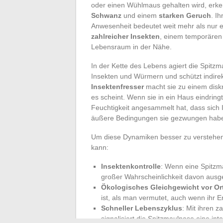
oder einen Wühlmaus gehalten wird, erk
Schwanz
und einem
starken Geruch
. I
Anwesenheit bedeutet weit mehr als nur e
zahlreicher Insekten
, einem temporären 
Lebensraum in der Nähe.
In der Kette des Lebens agiert die Spitzm
Insekten und Würmern und schützt indire
Insektenfresser
macht sie zu einem diskre
es scheint. Wenn sie in ein Haus eindring
Feuchtigkeit angesammelt hat, dass sich 
äußere Bedingungen sie gezwungen haben
Um diese Dynamiken besser zu verstehen,
kann:
Insektenkontrolle
: Wenn eine Spitzm
großer Wahrscheinlichkeit davon ausge
Ökologisches Gleichgewicht vor Or
ist, als man vermutet, auch wenn ihr 
Schneller Lebenszyklus
: Mit ihren 
signalisiert die Spitzmaulnase eine in