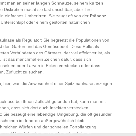
ennt man an seiner
langen Schnauze
, seinem
kurzen
hre Diskretion macht sie fast unsichtbar, aber ihre
in einfaches Umherirren: Sie zeugt oft von der
Präsenz
Unterschlupf oder einem gestörten natürlichen
aulnase als Regulator: Sie begrenzt die Populationen von
kt den Garten und das Gemüsebeet. Diese Rolle als
ten Verbündeten des Gärtners, der viel effektiver ist, als
t, ist das manchmal ein Zeichen dafür, dass sich
Insekten oder Larven in Ecken verstecken oder dass
, Zuflucht zu suchen.
 hier, was die Anwesenheit einer Spitzmaulnase anzeigen
aulnase bei Ihnen Zuflucht gefunden hat, kann man mit
hen, dass sich dort auch Insekten verstecken.
t
: Sie bezeugt eine lebendige Umgebung, die oft gesünder
Erscheinen im Inneren außergewöhnlich bleibt.
zahlreichen Würfen und der schnellen Fortpflanzung
tensive Vitalität des Lebens rund um das Zuhause.