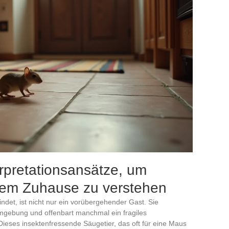
rpretationsansätze, um
hrem Zuhause zu verstehen
indet, ist nicht nur ein vorübergehender Gast. Sie
Umgebung und offenbart manchmal ein fragiles
ieses insektenfressende Säugetier, das oft für eine Maus