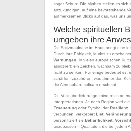
sogar Schutz. Die Mythen stellen es sich 
anzukündigen, auf eine bevorstehende V
aufmerksamen Blicks auf das, was uns umg
Welche spirituellen 
umgeben ihre Anwese
Die Spitzmaulnase im Haus bringt eine le
Durch ihre Fähigkeit, lautlos zu erschei
Warnungen
. In vielen europäischen Kult
assoziiert: ein Zeichen, wachsam zu ble
nicht zu senken. Für einige bedeutet es,
schärfen, zuzuhören, was „hinter den Kuli
die Atmosphäre seltsam erscheint.
Die Volksüberlieferungen sind reich an 
Interpretationen. Je nach Region wird di
Erneuerung
oder Symbol der
Resilienz
.
verbunden, verkörpert
List
,
Veränderun
personifiziert sie
Beharrlichkeit
,
Vorsich
anzupassen – Qualitäten, die bei jedem A