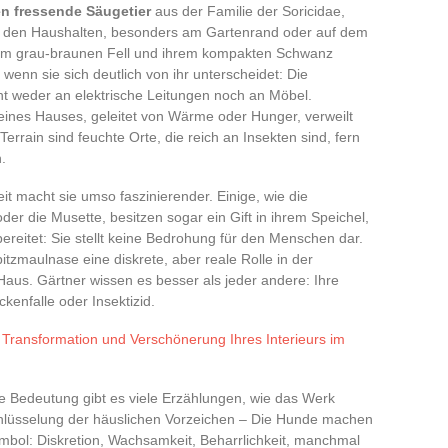
en fressende Säugetier
aus der Familie der Soricidae,
 in den Haushalten, besonders am Gartenrand oder auf dem
rem grau-braunen Fell und ihrem kompakten Schwanz
wenn sie sich deutlich von ihr unterscheidet: Die
ht weder an elektrische Leitungen noch an Möbel.
eines Hauses, geleitet von Wärme oder Hunger, verweilt
Terrain sind feuchte Orte, die reich an Insekten sind, fern
.
t macht sie umso faszinierender. Einige, wie die
er die Musette, besitzen sogar ein Gift in ihrem Speichel,
ereitet: Sie stellt keine Bedrohung für den Menschen dar.
itzmaulnase eine diskrete, aber reale Rolle in der
aus. Gärtner wissen es besser als jeder andere: Ihre
kenfalle oder Insektizid.
Transformation und Verschönerung Ihres Interieurs im
le Bedeutung gibt es viele Erzählungen, wie das Werk
hlüsselung der häuslichen Vorzeichen – Die Hunde machen
ymbol: Diskretion, Wachsamkeit, Beharrlichkeit, manchmal