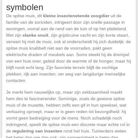
symbolen
De spitse muis, dit
kleine insectenetende zoogdier
uit de
familie van de soriciden, intrigeert door zijn snelle passage in
woningen, vooral aan de rand van de tuin of op het platteland.
Met zijn
slanke snuit
, zijn grijsbruine vacht en zijn korte staart,
verwart hij met de muis, ook al onderscheidt hij zich duidelijk: de
spitse muis knabbelt niet aan de voorraden, pakt geen
elektrische draden of meubels aan. Soms steekt hij de drempel
van een huis over, geleid door de warmte of de honger, maar hij
blijft nooit echt lang. Zijn favoriete terrein blijft de vochtige
plekken, rijk aan insecten, ver weg van langdurige menselijke
contacten.
Je merkt hem nauwelijks op, maar zijn zeldzaamheid maakt
hem des te fascinerender. Sommige, zoals de gewone spitse
muis of de musette, hebben zelfs een gif in hun speeksel, wat
verbazing oproept, maar er is geen reden tot bezorgdheid: hij
vormt geen bedreiging voor de mens. Noch schadelijk noch
indringend, speelt de spitse muis een discrete maar echte rol in
de
regulering van insecten
rond het huis. Tuinierders weten
het beter dan wie dan ook: zijn aanwezigheid is beter dan