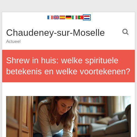
Chaudeney-sur-Moselle
Actueel
Shrew in huis: welke spirituele
betekenis en welke voortekenen?