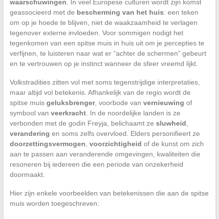
waarschuwingen
. In veel Europese culturen wordt zijn komst
geassocieerd met de
bescherming van het huis
: een teken
om op je hoede te blijven, niet de waakzaamheid te verlagen
tegenover externe invloeden. Voor sommigen nodigt het
tegenkomen van een spitse muis in huis uit om je percepties te
verfijnen, te luisteren naar wat er “achter de schermen” gebeurt
en te vertrouwen op je instinct wanneer de sfeer vreemd lijkt.
Volkstradities zitten vol met soms tegenstrijdige interpretaties,
maar altijd vol betekenis. Afhankelijk van de regio wordt de
spitse muis
geluksbrenger
, voorbode van
vernieuwing
of
symbool van
veerkracht
. In de noordelijke landen is ze
verbonden met de godin Freyja, belichaamt ze
sluwheid
,
verandering
en soms zelfs overvloed. Elders personifieert ze
doorzettingsvermogen
,
voorzichtigheid
of de kunst om zich
aan te passen aan veranderende omgevingen, kwaliteiten die
resoneren bij iedereen die een periode van onzekerheid
doormaakt.
Hier zijn enkele voorbeelden van betekenissen die aan de spitse
muis worden toegeschreven: