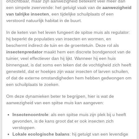
onzichtbaar, maar zijn aanwezigheid betekent veel meer dan
een simpele zwervende: het getuigt vaak van de
aanwezigheid
van talrijke insecten
, een tijdelijke schuilplaats of een
verstoord natuurlijk habitat in de buurt.
In de keten van het leven fungeert de spitse muis als regulator:
hij beperkt de populaties van insecten en wormen, en
beschermt indirect de tuin en de groentetuin. Deze rol als
insectenpredator
maakt hem een discrete bondgenoot van de
tuinier, veel effectiever dan hij lijkt. Wanneer hij een huis
binnengaat, is dat soms een teken dat de vochtigheid zich heeft
genesteld, dat er hoekjes zijn waar insecten of larven schuilen,
of dat de externe omstandigheden hem hebben gedwongen om
een schuilplaats te zoeken.
Om deze dynamieken beter te begrijpen, hier is wat de
aanwezigheid van een spitse muis kan aangeven:
Insectencontrole
: als een spitse muis zijn plek bij u heeft
gevonden, is de kans groot dat er ook insecten zich
verstoppen.
Lokale ecologische balans
: hij getuigt van een levendige