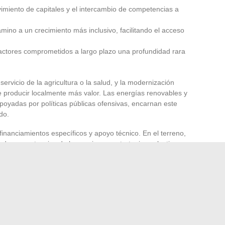
vimiento de capitales y el intercambio de competencias a
amino a un crecimiento más inclusivo, facilitando el acceso
 actores comprometidos a largo plazo una profundidad rara
 al servicio de la agricultura o la salud, y la modernización
de producir localmente más valor. Las energías renovables y
 apoyadas por políticas públicas ofensivas, encarnan este
do.
nanciamientos específicos y apoyo técnico. En el terreno,
 de competencias de los equipos y estrategias colectivas
l financiamiento. Apostar por la fuerza de las redes locales
texto africano: este enfoque traza un camino prometedor
 desafíos. Para aquellos capaces de leer entre líneas y
á escribiendo sus próximos capítulos y reserva muchas
lugar correcto.