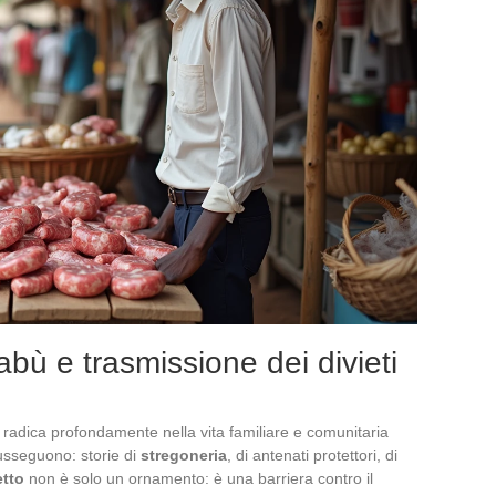
abù e trasmissione dei divieti
 radica profondamente nella vita familiare e comunitaria
 susseguono: storie di
stregoneria
, di antenati protettori, di
tto
non è solo un ornamento: è una barriera contro il