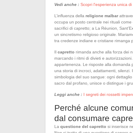
Vedi anche :
Scopri l'esperienza unica di 
L’influenza della
religione malbar
attraver
occupa un posto centrale nei rituali come 
sacrifici di capretto; a La Réunion, Sant’E
un sincretismo religioso originale. Mariam
tra credenze indiane e cristiane rimanga 
Il
capretto
rimanda anche alla forza dei nu
marcando i ritmi di divieti e autorizzazioni.
appartenenza. Le risposte alla domanda pe
una storia di incroci, adattamenti, silenzi. 
simbologia del suo sangue: ogni dettaglio 
sacro dal profano, unisce o distingue i gru
Leggi anche :
I segreti dei rossetti imperd
Perché alcune comun
dal consumare capre
La
questione del capretto
si inserisce n
Non si tratta di una questione di sapore o 