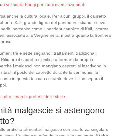
un vol sopra Parigi per i tuoi eventi aziendali
sa anche la cultura locale. Per alcuni gruppi, il capretto
offerta. Kali, grande figura del pantheon indiano, riceve
xpedit, percepito come il pendant cattolico di Kali, incarna
en, associata alla Vergine nera, mostra quanto la frontiera
porosa.
meri: tre e sette segnano i trattamenti tradizionali,
 Rifiutare il capretto significa affermare la propria
rché i malgasci non mangiano capretti si inscrivono in
I rituali, il posto del capretto durante le cerimonie, la
conta in questo tessuto culturale dove il cibo separa il
ppi.
ibili e i marchi preferiti delle stelle
ità malgascie si astengono
tto?
elle pratiche alimentari malgasce con una forza singolare.
di caso. L’astinenza affonda le radici in una serie di
tabù