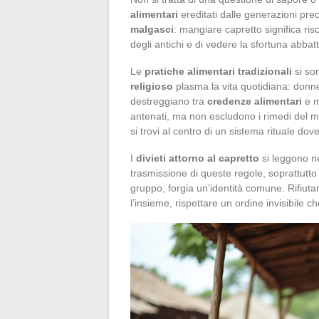
alimentari
ereditati dalle generazioni prec
malgasci
: mangiare capretto significa risc
degli antichi e di vedere la sfortuna abbatt
Le
pratiche alimentari tradizionali
si son
religioso
plasma la vita quotidiana: donn
destreggiano tra
credenze alimentari
e m
antenati, ma non escludono i rimedi del me
si trovi al centro di un sistema rituale do
I
divieti attorno al capretto
si leggono nel
trasmissione di queste regole, soprattutto 
gruppo, forgia un’identità comune. Rifiut
l’insieme, rispettare un ordine invisibile c