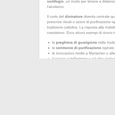
sortilegio
, un modo per tenere a distanza
l’alcolismo.
Il ruolo del
divinatore
diventa centrale qua
prescrive rituali o azioni di purificazione ispi
tradizione cattolica. La risposta alla mala
coesistono. Ecco alcuni esempi di ricorsi mo
la
preghiera di guarigione
nella tradi
le
cerimonie di purificazione
ispirate
le invocazioni rivolte a Mariamen o all
il ricorso ai
talismans
e ad altre protezi
Francine, ad esempio, accumula talismani
religiose per proteggere i suoi cari. Christ
rispettino il
tabù alimentare
trasmesso dall
Il
sangue
del capretto, durante i rituali, c
protezione, la trasmissione del potere. Ecc
gesti quotidiani e di imprimere il loro seg