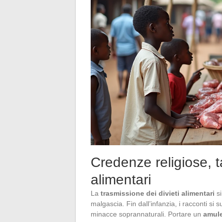
Credenze religiose, t
alimentari
La
trasmissione dei divieti alimentari
si
malgascia. Fin dall’infanzia, i racconti si
minacce soprannaturali. Portare un
amule