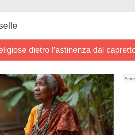
elle
religiose dietro l’astinenza dal capret