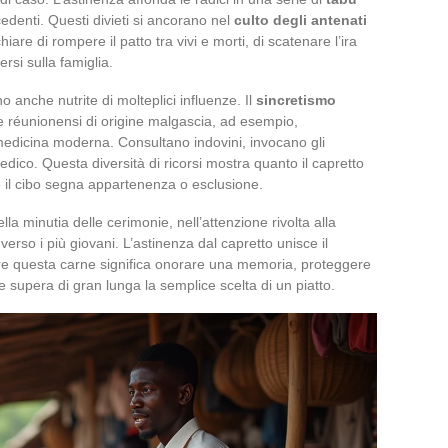
edenti. Questi divieti si ancorano nel
culto degli antenati
hiare di rompere il patto tra vivi e morti, di scatenare l’ira
ersi sulla famiglia.
o anche nutrite di molteplici influenze. Il
sincretismo
e réunionensi di origine malgascia, ad esempio,
edicina moderna. Consultano indovini, invocano gli
dico. Questa diversità di ricorsi mostra quanto il capretto
ve il cibo segna appartenenza o esclusione.
la minutia delle cerimonie, nell’attenzione rivolta alla
verso i più giovani. L’astinenza dal capretto unisce il
are questa carne significa onorare una memoria, proteggere
he supera di gran lunga la semplice scelta di un piatto.