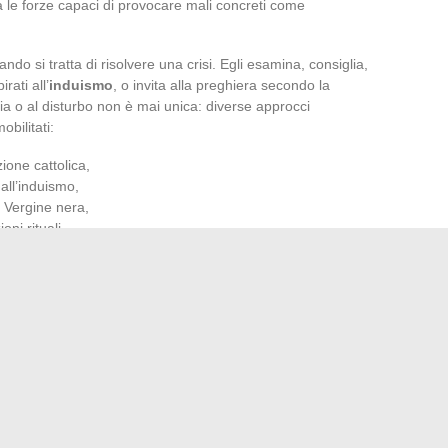
 le forze capaci di provocare mali concreti come
ndo si tratta di risolvere una crisi. Egli esamina, consiglia,
rati all’
induismo
, o invita alla preghiera secondo la
ttia o al disturbo non è mai unica: diverse approcci
bilitati:
zione cattolica,
 all’induismo,
a Vergine nera,
oni rituali.
 e preghiere, mescolando eredità familiare e pratiche
ine, invece, si assicura scrupolosamente che i suoi figli
a sua linea, temendo che il non rispetto attiri il
sortilegio
.
oncentra tutte le attenzioni: simboleggia la purificazione, la
o tutta la forza di queste credenze, capaci di regolare i
no sulle abitudini di generazione in generazione.