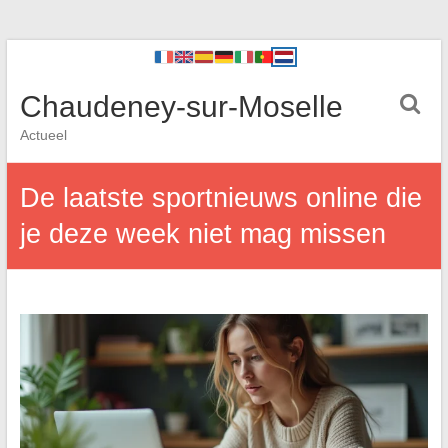
Chaudeney-sur-Moselle
Actueel
De laatste sportnieuws online die
je deze week niet mag missen