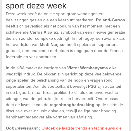
sport deze week
Deze week heeft de online sport grote wendingen en
beslissingen gezien die een keerpunt markeren.
Roland-Garros
heeft zich gevestigd als het podium van het moment, met een
schitterende
Carlos Alcaraz
, symbool van een nieuwe generatie
die zich zonder complexe opdringt. In het rugby, een zware klap:
het overlijden van
Medi Narjissi
heeft spelers en supporters
geraakt, een unanieme eerbetoon is opgegaan door de Franse
federatie en ver daarbuiten.
In de NBA maakt de carrière van
Victor Wembanyama
elke
wedstrijd indruk. De blikken zijn gericht op deze veelbelovende
jonge speler, de belichaming van de hoop en vragen rond
supertalenten. Aan de voetbalkant bevestigt
PSG
zijn autoriteit
in de Ligue 1, maar Brest profileert zich als een onverwachte
uitdager, wat de gebruikelijke rollen herverdeelt. Ondertussen
doet de kwestie van de
regenboogbedrukking
op de shirts de
discussie over inclusie oplaaien, terwijl de liga haar houding
handhaaft tegenover alle vormen van afwijzing.
Ook interessant :
Ontdek de laatste trends en technieuws die