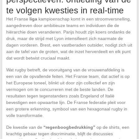
te volgen kwesties in real-time
Het Franse
liga
kampioenschap komt in een stroomversnelling,
aangedreven door ambitieuze teams en individuen die de
hiërarchie doen veranderen. Parijs houdt zijn koers ondanks de
druk, maar de strijd met Lyon intensifieert zich naarmate de
dagen vorderen. Brest, een vastberaden outsider, nodigt zich uit
aan de tafel van de groten, wat de inzet herverdeelt en elk punt
dat wordt betwist cruciaal maakt.
Wat rugby betreft, de vooruitgang van de vrouwenafdeling is
een van de opvallende feiten. Het Franse team, dat actief is op
het Europese toneel, blinkt uit door zijn collectief en zijn
vermogen om te concurreren met de beste landen. De
resultaten tegen tegenstanders zoals Engeland of Italië
bevestigen een opwaartse lijn. De Franse federatie pleit voor
een grotere erkenning, symbool van een hexagonaal rugby in
volle transformatie.
De kwestie van de
“regenboogbedrukking”
op de shirts, een
krachtig gebaar tegen discriminatie, blijft de discussies