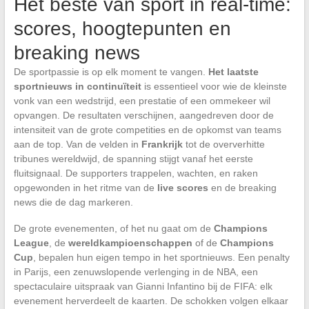
Het beste van sport in real-time:
scores, hoogtepunten en
breaking news
De sportpassie is op elk moment te vangen.
Het laatste
sportnieuws in continuïteit
is essentieel voor wie de kleinste
vonk van een wedstrijd, een prestatie of een ommekeer wil
opvangen. De resultaten verschijnen, aangedreven door de
intensiteit van de grote competities en de opkomst van teams
aan de top. Van de velden in
Frankrijk
tot de oververhitte
tribunes wereldwijd, de spanning stijgt vanaf het eerste
fluitsignaal. De supporters trappelen, wachten, en raken
opgewonden in het ritme van de
live scores
en de breaking
news die de dag markeren.
De grote evenementen, of het nu gaat om de
Champions
League
, de
wereldkampioenschappen
of de
Champions
Cup
, bepalen hun eigen tempo in het sportnieuws. Een penalty
in Parijs, een zenuwslopende verlenging in de NBA, een
spectaculaire uitspraak van Gianni Infantino bij de FIFA: elk
evenement herverdeelt de kaarten. De schokken volgen elkaar