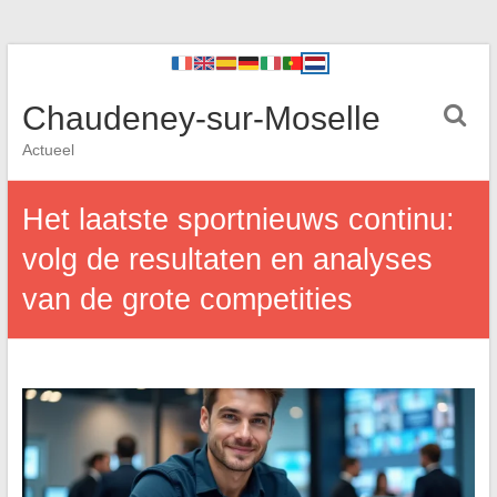
Chaudeney-sur-Moselle
Actueel
Het laatste sportnieuws continu:
volg de resultaten en analyses
van de grote competities