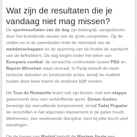
Wat zijn de resultaten die je
vandaag niet mag missen?
De
sportresultaten van de dag
zijn belangrijk, aangedreven
door het brandende nieuws van de grote competities. Op de
velden en in de zwembaden trekt de intensiteit van de
weddenschappen
en de spanning van de finales de aandacht
van de liefhebbers. De dag begint onder het teken van
Europees voetbal
: de verwachte confrontatie tussen
PSG
en
Bayern München
staat centraal. In Parijs belooft de clash
tactische debatten en beslissende acties, terwijl de rivaliteit
tussen deze twee teams de analyses blijft voeden.
De
Tour de Romandie
levert ook zijn lessen, met een
etappe
gekenmerkt door een verbluffende sprint.
Dorian Godon
bevestigt zijn aanvallende temperament, terwijl
Tadej Pogačar
de verschillen in het algemeen klassement in de gaten houdt.
Wielrennen, een veeleisende discipline, kent bij elke bocht veel
wendingen.
Op de banen van
Madrid
belooft de
Masters finale
een