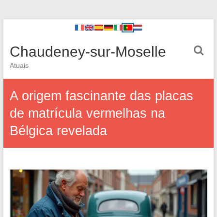
Chaudeney-sur-Moselle
Atuais
A origem fascinante das placas
de matrícula vermelhas na
Bélgica revelada