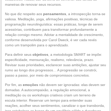
maneiras de renovar seus recursos.
No que diz respeito aos
pensamentos
, a introspecção torna-se
valiosa. Meditação, yoga, afirmações positivas, técnicas de
programação neurolinguística: essas práticas, longe de serem
acessórias, contribuem para transformar profundamente a
relação consigo mesmo. Adotar a mentalidade de crescimento,
conforme desenvolvida por Carol Dweck, é ver cada revés
como um trampolim para o aprendizado.
Para definir seus
objetivos
, a metodologia SMART se impõe:
especificidade, mensuração, realismo, relevância, prazo.
Revisar suas prioridades, esclarecer suas ambições, ajustar seu
rumo ao longo dos progressos… A progressão se constrói,
passo a passo, por meio de compromissos concretos.
Por fim, as
emoções
não devem ser ignoradas: elas devem ser
domadas. A autocompaixão, a regulação emocional, a
meditação ou os workshops criativos criam um terreno de
escuta interior. Reservar um tempo para entender suas
reações, acolher seus sentimentos, canalizar o que transborda,
isso estabelece as bases de um equilíbrio sólido e duradouro,