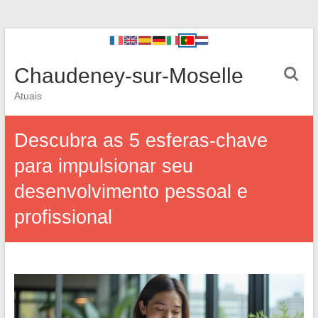
Chaudeney-sur-Moselle
Atuais
Descubra as 5 esferas-chave
para impulsionar seu
desenvolvimento pessoal e
profissional