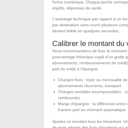
forme numérique. Chaque poche correspon
impôts, dépenses de santé.
L’avantage technique par rapport à un livr
par destination sans ouvrir plusieurs com
devient lisible en quelques secondes.
Calibrer le montant du
Nous recommandons de fixer le virement d
pourcentage théorique copié d’un guide gé
abonnements, remboursements de crédit), 
part du solde à l’épargne.
Charges fixes : loyer ou mensualité de 
abonnements récurrents, transport
Charges variables incompressibles : co
remboursés
Marge d’épargne : la différence entre 
fraction part en virement automatique
Ajustez ce montant tous les trimestres. U
de mois génère des frais d’incidents qui a