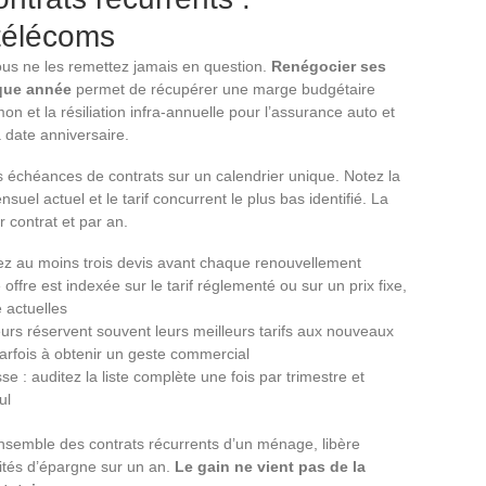
télécoms
ous ne les remettez jamais en question.
Renégocier ses
aque année
permet de récupérer une marge budgétaire
n et la résiliation infra-annuelle pour l’assurance auto et
a date anniversaire.
es échéances de contrats sur un calendrier unique. Notez la
suel actuel et le tarif concurrent le plus bas identifié. La
contrat et par an.
ez au moins trois devis avant chaque renouvellement
 offre est indexée sur le tarif réglementé ou sur un prix fixe,
 actuelles
teurs réservent souvent leurs meilleurs tarifs aux nouveaux
 parfois à obtenir un geste commercial
: auditez la liste complète une fois par trimestre et
ul
’ensemble des contrats récurrents d’un ménage, libère
ités d’épargne sur un an.
Le gain ne vient pas de la