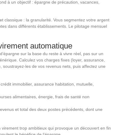
d à un objectif : épargne de précaution, vacances,
et classique : la granularité. Vous segmentez votre argent
ptes dans différents établissements. Le pilotage mensuel
 virement automatique
’épargne sur la base du reste à vivre réel, pas sur un
nérique. Calculez vos charges fixes (loyer, assurance,
soustrayez-les de vos revenus nets, puis affectez une
crédit immobilier, assurance habitation, mutuelle,
urses alimentaires, énergie, frais de santé non
revenus et total des deux postes précédents, dont une
n virement trop ambitieux qui provoque un découvert en fin
nnulent le bénéfice de l’épargne.