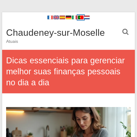
Chaudeney-sur-Moselle
Atuais
Dicas essenciais para gerenciar
melhor suas finanças pessoais
no dia a dia