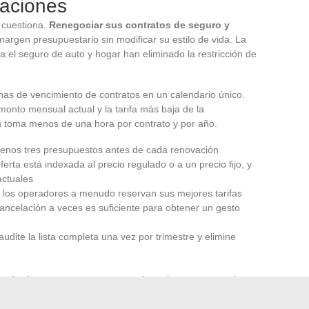
caciones
s cuestiona.
Renegociar sus contratos de seguro y
argen presupuestario sin modificar su estilo de vida. La
a el seguro de auto y hogar han eliminado la restricción de
echas de vencimiento de contratos en un calendario único.
monto mensual actual y la tarifa más baja de la
n toma menos de una hora por contrato y por año.
enos tres presupuestos antes de cada renovación
ferta está indexada al precio regulado o a un precio fijo, y
actuales
: los operadores a menudo reservan sus mejores tarifas
ancelación a veces es suficiente para obtener un gesto
udite la lista completa una vez por trimestre y elimine
a todos los contratos recurrentes de un hogar, a menudo
ades de ahorro en un año.
La ganancia no proviene de la
roveedores.