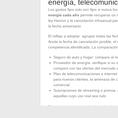
energía, telecomuni
Los gastos fijos solo son fijos si nunca lo
energía cada año
permite recuperar un m
ley Hamon y la cancelación infraanual par
la fecha aniversario.
El reflejo a adoptar: agrupar todas las f
Anote la fecha de cancelación posible, el 
competencia identificada. La comparació
Seguro de auto y hogar: compare al m
Proveedor de energía: verifique si su o
compare con las ofertas del mercado 
Plan de telecomunicaciones e internet
para nuevos clientes, la amenaza de c
comercial
Suscripciones de streaming o prensa: a
aquellas cuyo uso real sea nulo
Este trabajo de renegociación, aplicado 
libera el equivalente a varias mensualid
privación, sino de la arbitraje entre p