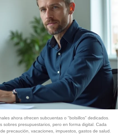
ales ahora ofrecen subcuentas o “bolsillos” dedicados.
s sobres presupuestarios, pero en forma digital. Cada
o de precaución, vacaciones, impuestos, gastos de salud.