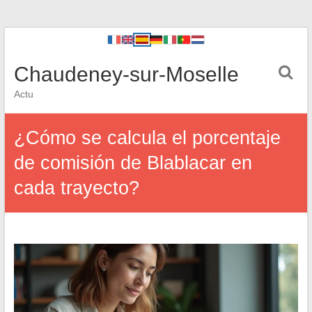
Chaudeney-sur-Moselle
Actu
¿Cómo se calcula el porcentaje
de comisión de Blablacar en
cada trayecto?