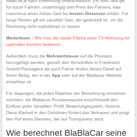
Anteil ist je nach Entfernung unterschiedlich: Ein Mini-Tarif gilt
für kurze Fahrten, unabhängig vom Preis des Fahrers, was
manchmal einen hohen Satz bei
kurzen Distanzen
erklärt. Für
lange Reisen gilt ein variabler Satz, der gedeckelt ist, um die
Rechnung nicht explodieren zu lassen.
Weiterlesen :
Wie man die ideale Fläche einer T3-Wohnung für
optimalen Komfort bestimmt
Außerdem muss die
Mehrwertsteuer
auf die Provision
hinzugefügt werden, gemäß den Vorschriften in Frankreich.
Sowohl Passagiere als auch Fahrer finden dieses Detail auf
ihrem Beleg, der in der
App
oder auf der Blablacar-Website
einsehbar ist.
Für diejenigen, die jedes Rädchen der Berechnung verstehen
möchten, die Blablacar-Provisionsquote entschlüsselt den
Einfluss jeder Variablen: Profil, Bewertungssystem, Historie…
Diese Klarheit in den Gebühren fördert das Vertrauen und prägt
den Ruf eines Dienstes, der auf Transparenz setzt.
Wie berechnet BlaBlaCar seine