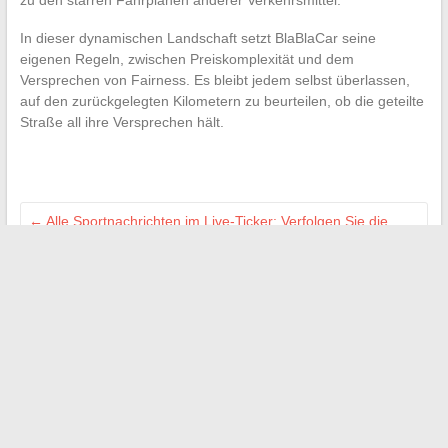
zu den starren Fahrplänen anderer Verkehrsmittel.
In dieser dynamischen Landschaft setzt BlaBlaCar seine
eigenen Regeln, zwischen Preiskomplexität und dem
Versprechen von Fairness. Es bleibt jedem selbst überlassen,
auf den zurückgelegten Kilometern zu beurteilen, ob die geteilte
Straße all ihre Versprechen hält.
←
Alle Sportnachrichten im Live-Ticker: Verfolgen Sie die
Ergebnisse und Analysen der großen Wettbewerbe
Welche Alternativen zu 3131 Orange gibt es, um Ihre
verpassten Anrufe einfach abzurufen?
→
Suchen