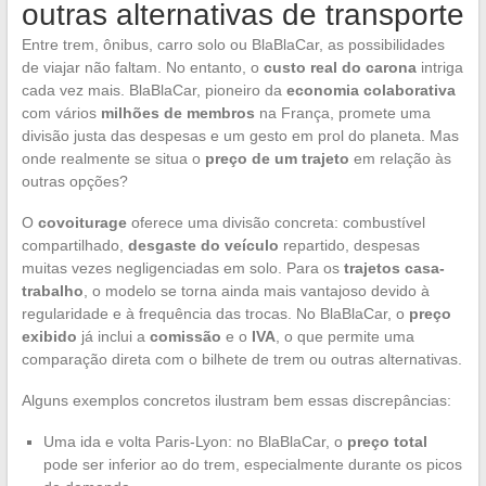
outras alternativas de transporte
Entre trem, ônibus, carro solo ou BlaBlaCar, as possibilidades
de viajar não faltam. No entanto, o
custo real do carona
intriga
cada vez mais. BlaBlaCar, pioneiro da
economia colaborativa
com vários
milhões de membros
na França, promete uma
divisão justa das despesas e um gesto em prol do planeta. Mas
onde realmente se situa o
preço de um trajeto
em relação às
outras opções?
O
covoiturage
oferece uma divisão concreta: combustível
compartilhado,
desgaste do veículo
repartido, despesas
muitas vezes negligenciadas em solo. Para os
trajetos casa-
trabalho
, o modelo se torna ainda mais vantajoso devido à
regularidade e à frequência das trocas. No BlaBlaCar, o
preço
exibido
já inclui a
comissão
e o
IVA
, o que permite uma
comparação direta com o bilhete de trem ou outras alternativas.
Alguns exemplos concretos ilustram bem essas discrepâncias:
Uma ida e volta Paris-Lyon: no BlaBlaCar, o
preço total
pode ser inferior ao do trem, especialmente durante os picos