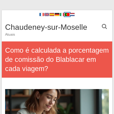
Chaudeney-sur-Moselle
Atuais
Como é calculada a porcentagem
de comissão do Blablacar em
cada viagem?