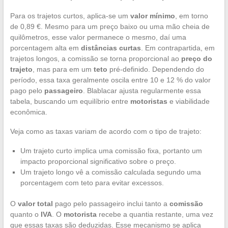
Para os trajetos curtos, aplica-se um
valor mínimo
, em torno
de 0,89 €. Mesmo para um preço baixo ou uma mão cheia de
quilômetros, esse valor permanece o mesmo, daí uma
porcentagem alta em
distâncias curtas
. Em contrapartida, em
trajetos longos, a comissão se torna proporcional ao
preço do
trajeto
, mas para em um
teto
pré-definido. Dependendo do
período, essa taxa geralmente oscila entre 10 e 12 % do valor
pago pelo
passageiro
. Blablacar ajusta regularmente essa
tabela, buscando um equilíbrio entre
motoristas
e viabilidade
econômica.
Veja como as taxas variam de acordo com o tipo de trajeto:
Um trajeto curto implica uma comissão fixa, portanto um
impacto proporcional significativo sobre o preço.
Um trajeto longo vê a comissão calculada segundo uma
porcentagem com teto para evitar excessos.
O
valor total
pago pelo passageiro inclui tanto a
comissão
quanto o
IVA
. O
motorista
recebe a quantia restante, uma vez
que essas taxas são deduzidas. Esse mecanismo se aplica