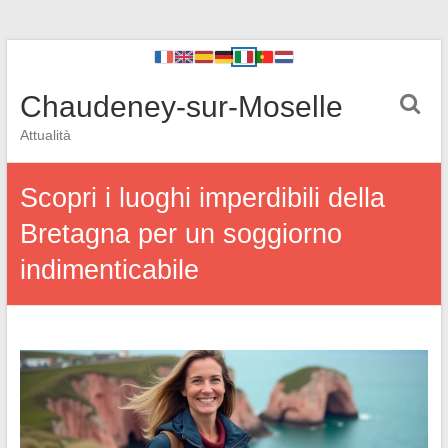
Chaudeney-sur-Moselle
Attualità
Scopri i luoghi imperdibili della
Bretagna per un soggiorno
indimenticabile