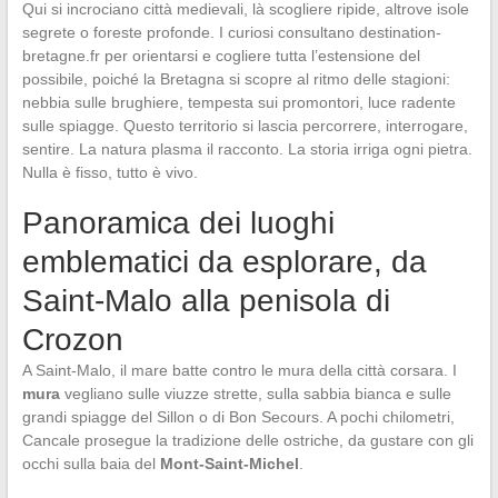
Qui si incrociano città medievali, là scogliere ripide, altrove isole
segrete o foreste profonde. I curiosi consultano destination-
bretagne.fr per orientarsi e cogliere tutta l’estensione del
possibile, poiché la Bretagna si scopre al ritmo delle stagioni:
nebbia sulle brughiere, tempesta sui promontori, luce radente
sulle spiagge. Questo territorio si lascia percorrere, interrogare,
sentire. La natura plasma il racconto. La storia irriga ogni pietra.
Nulla è fisso, tutto è vivo.
Panoramica dei luoghi
emblematici da esplorare, da
Saint-Malo alla penisola di
Crozon
A Saint-Malo, il mare batte contro le mura della città corsara. I
mura
vegliano sulle viuzze strette, sulla sabbia bianca e sulle
grandi spiagge del Sillon o di Bon Secours. A pochi chilometri,
Cancale prosegue la tradizione delle ostriche, da gustare con gli
occhi sulla baia del
Mont-Saint-Michel
.