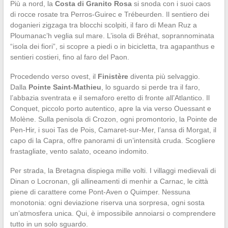
Più a nord, la
Costa di Granito Rosa
si snoda con i suoi caos
di rocce rosate tra Perros-Guirec e Trébeurden. Il sentiero dei
doganieri zigzaga tra blocchi scolpiti, il faro di Mean Ruz a
Ploumanac’h veglia sul mare. L’isola di Bréhat, soprannominata
“isola dei fiori”, si scopre a piedi o in bicicletta, tra agapanthus e
sentieri costieri, fino al faro del Paon.
Procedendo verso ovest, il
Finistère
diventa più selvaggio.
Dalla
Pointe Saint-Mathieu
, lo sguardo si perde tra il faro,
l’abbazia sventrata e il semaforo eretto di fronte all’Atlantico. Il
Conquet, piccolo porto autentico, apre la via verso Ouessant e
Molène. Sulla penisola di Crozon, ogni promontorio, la Pointe de
Pen-Hir, i suoi Tas de Pois, Camaret-sur-Mer, l’ansa di Morgat, il
capo di la Capra, offre panorami di un’intensità cruda. Scogliere
frastagliate, vento salato, oceano indomito.
Per strada, la Bretagna dispiega mille volti. I villaggi medievali di
Dinan o Locronan, gli allineamenti di menhir a Carnac, le città
piene di carattere come Pont-Aven o Quimper. Nessuna
monotonia: ogni deviazione riserva una sorpresa, ogni sosta
un’atmosfera unica. Qui, è impossibile annoiarsi o comprendere
tutto in un solo sguardo.