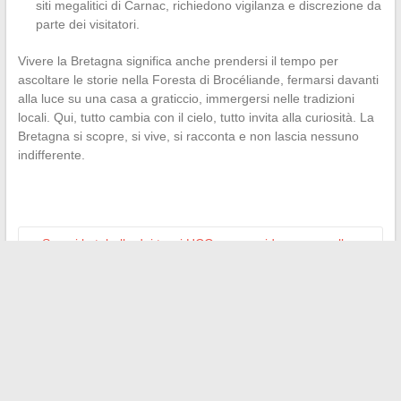
siti megalitici di Carnac, richiedono vigilanza e discrezione da
parte dei visitatori.
Vivere la Bretagna significa anche prendersi il tempo per
ascoltare le storie nella Foresta di Brocéliande, fermarsi davanti
alla luce su una casa a graticcio, immergersi nelle tradizioni
locali. Qui, tutto cambia con il cielo, tutto invita alla curiosità. La
Bretagna si scopre, si vive, si racconta e non lascia nessuno
indifferente.
←
Scopri la tabella dei tassi HCG per gravidanza gemellare e
le sue indicazioni
Tutto quello che c’è da sapere sul prestito immobiliare per
finanziare il tuo progetto
→
Search