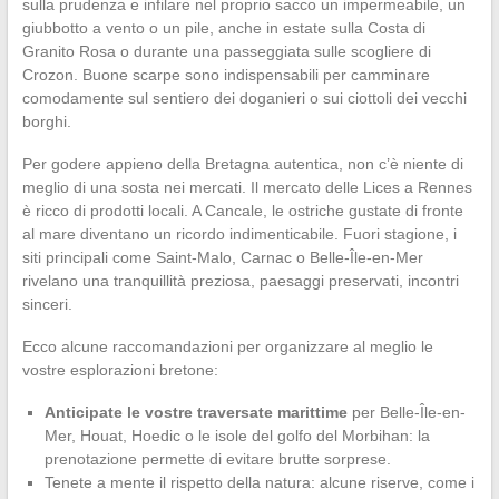
sulla prudenza e infilare nel proprio sacco un impermeabile, un
giubbotto a vento o un pile, anche in estate sulla Costa di
Granito Rosa o durante una passeggiata sulle scogliere di
Crozon. Buone scarpe sono indispensabili per camminare
comodamente sul sentiero dei doganieri o sui ciottoli dei vecchi
borghi.
Per godere appieno della Bretagna autentica, non c’è niente di
meglio di una sosta nei mercati. Il mercato delle Lices a Rennes
è ricco di prodotti locali. A Cancale, le ostriche gustate di fronte
al mare diventano un ricordo indimenticabile. Fuori stagione, i
siti principali come Saint-Malo, Carnac o Belle-Île-en-Mer
rivelano una tranquillità preziosa, paesaggi preservati, incontri
sinceri.
Ecco alcune raccomandazioni per organizzare al meglio le
vostre esplorazioni bretone:
Anticipate le vostre traversate marittime
per Belle-Île-en-
Mer, Houat, Hoedic o le isole del golfo del Morbihan: la
prenotazione permette di evitare brutte sorprese.
Tenete a mente il rispetto della natura: alcune riserve, come i