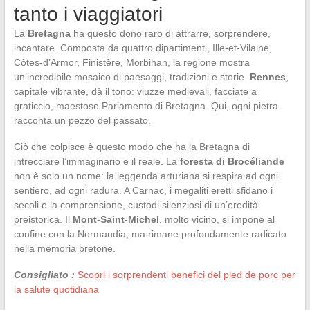
tanto i viaggiatori
La
Bretagna
ha questo dono raro di attrarre, sorprendere,
incantare. Composta da quattro dipartimenti, Ille-et-Vilaine,
Côtes-d’Armor, Finistère, Morbihan, la regione mostra
un’incredibile mosaico di paesaggi, tradizioni e storie.
Rennes
,
capitale vibrante, dà il tono: viuzze medievali, facciate a
graticcio, maestoso Parlamento di Bretagna. Qui, ogni pietra
racconta un pezzo del passato.
Ciò che colpisce è questo modo che ha la Bretagna di
intrecciare l’immaginario e il reale. La
foresta di Brocéliande
non è solo un nome: la leggenda arturiana si respira ad ogni
sentiero, ad ogni radura. A Carnac, i megaliti eretti sfidano i
secoli e la comprensione, custodi silenziosi di un’eredità
preistorica. Il
Mont-Saint-Michel
, molto vicino, si impone al
confine con la Normandia, ma rimane profondamente radicato
nella memoria bretone.
Consigliato :
Scopri i sorprendenti benefici del pied de porc per
la salute quotidiana