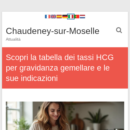
Chaudeney-sur-Moselle
Attualità
Scopri la tabella dei tassi HCG
per gravidanza gemellare e le
sue indicazioni