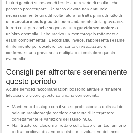
I futuri genitori si trovano di fronte a una serie di risultati che
possono preoccupare. Un tasso elevato non annuncia
necessariamente una difficoltà futura: si tratta prima di tutto di
un
marcatore biologico
del buon andamento della gravidanza.
In rari casi, può anche segnalare una
gravidanza molare
o
un’altra anomalia, il che motiva un monitoraggio rafforzato e
esami complementari. L’ecografia, invece, rappresenta l’esame
di riferimento per decidere: consente di visualizzare e
confermare una gravidanza multipla o di escludere questa
eventualità.
Consigli per affrontare serenamente
questo periodo
Alcune semplici raccomandazioni possono aiutare a rimanere
fiduciosi e a vivere queste settimane con serenità:
Mantenete il dialogo con il vostro professionista della salute:
solo un monitoraggio regolare consente di interpretare
correttamente le variazioni del
tasso hCG
.
Non traete conclusioni affrettate sulla base di un test urinario
o di un prelievo di sangue isolato: è l’evoluzione del tasso