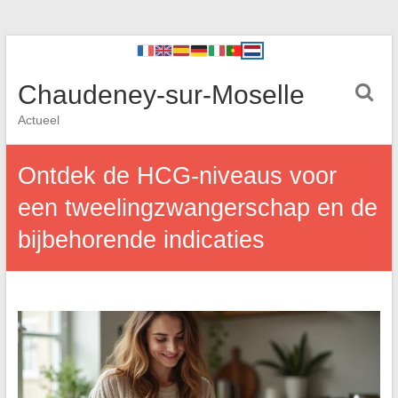
Chaudeney-sur-Moselle
Actueel
Ontdek de HCG-niveaus voor
een tweelingzwangerschap en de
bijbehorende indicaties