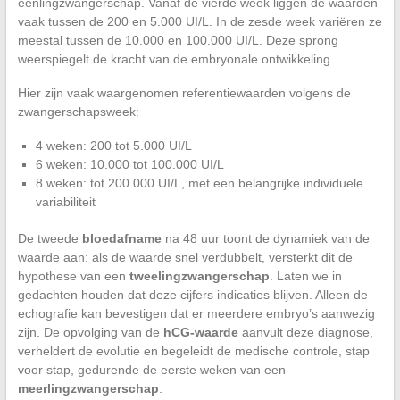
eenlingzwangerschap. Vanaf de vierde week liggen de waarden
vaak tussen de 200 en 5.000 UI/L. In de zesde week variëren ze
meestal tussen de 10.000 en 100.000 UI/L. Deze sprong
weerspiegelt de kracht van de embryonale ontwikkeling.
Hier zijn vaak waargenomen referentiewaarden volgens de
zwangerschapsweek:
4 weken: 200 tot 5.000 UI/L
6 weken: 10.000 tot 100.000 UI/L
8 weken: tot 200.000 UI/L, met een belangrijke individuele
variabiliteit
De tweede
bloedafname
na 48 uur toont de dynamiek van de
waarde aan: als de waarde snel verdubbelt, versterkt dit de
hypothese van een
tweelingzwangerschap
. Laten we in
gedachten houden dat deze cijfers indicaties blijven. Alleen de
echografie kan bevestigen dat er meerdere embryo’s aanwezig
zijn. De opvolging van de
hCG-waarde
aanvult deze diagnose,
verheldert de evolutie en begeleidt de medische controle, stap
voor stap, gedurende de eerste weken van een
meerlingzwangerschap
.