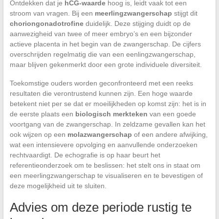
Ontdekken dat je
hCG-waarde
hoog is, leidt vaak tot een
stroom van vragen. Bij een
meerlingzwangerschap
stijgt dit
choriongonadotrofine
duidelijk. Deze stijging duidt op de
aanwezigheid van twee of meer embryo’s en een bijzonder
actieve placenta in het begin van de zwangerschap. De cijfers
overschrijden regelmatig die van een eenlingzwangerschap,
maar blijven gekenmerkt door een grote individuele diversiteit.
Toekomstige ouders worden geconfronteerd met een reeks
resultaten die verontrustend kunnen zijn. Een hoge waarde
betekent niet per se dat er moeilijkheden op komst zijn: het is in
de eerste plaats een
biologisch merkteken
van een goede
voortgang van de zwangerschap. In zeldzame gevallen kan het
ook wijzen op een
molazwangerschap
of een andere afwijking,
wat een intensievere opvolging en aanvullende onderzoeken
rechtvaardigt. De echografie is op haar beurt het
referentieonderzoek om te beslissen: het stelt ons in staat om
een meerlingzwangerschap te visualiseren en te bevestigen of
deze mogelijkheid uit te sluiten.
Advies om deze periode rustig te