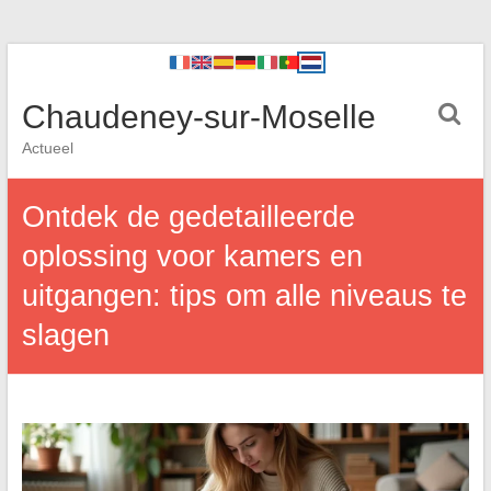
Chaudeney-sur-Moselle
Actueel
Ontdek de gedetailleerde
oplossing voor kamers en
uitgangen: tips om alle niveaus te
slagen