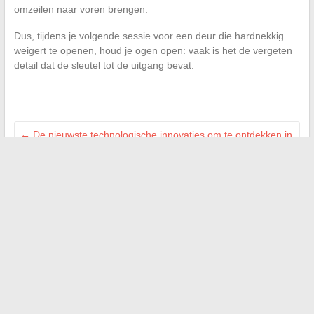
omzeilen naar voren brengen.
Dus, tijdens je volgende sessie voor een deur die hardnekkig
weigert te openen, houd je ogen open: vaak is het de vergeten
detail dat de sleutel tot de uitgang bevat.
←
De nieuwste technologische innovaties om te ontdekken in
de techsectie van Buzz du moment
Ontdek de HCG-niveaus voor een tweelingzwangerschap en
de bijbehorende indicaties
→
Zoeken