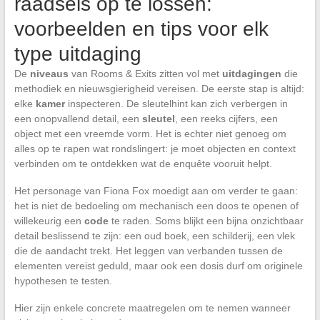
raadsels op te lossen:
voorbeelden en tips voor elk
type uitdaging
De
niveaus
van Rooms & Exits zitten vol met
uitdagingen
die
methodiek en nieuwsgierigheid vereisen. De eerste stap is altijd:
elke
kamer
inspecteren. De sleutelhint kan zich verbergen in
een onopvallend detail, een
sleutel
, een reeks cijfers, een
object met een vreemde vorm. Het is echter niet genoeg om
alles op te rapen wat rondslingert: je moet objecten en context
verbinden om te ontdekken wat de enquête vooruit helpt.
Het personage van Fiona Fox moedigt aan om verder te gaan:
het is niet de bedoeling om mechanisch een doos te openen of
willekeurig een
code
te raden. Soms blijkt een bijna onzichtbaar
detail beslissend te zijn: een oud boek, een schilderij, een vlek
die de aandacht trekt. Het leggen van verbanden tussen de
elementen vereist geduld, maar ook een dosis durf om originele
hypothesen te testen.
Hier zijn enkele concrete maatregelen om te nemen wanneer