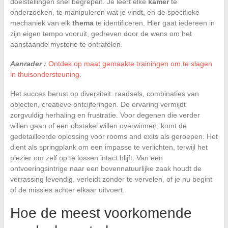
doelstellingen snel begrepen. Je leert elke
kamer
te
onderzoeken, te manipuleren wat je vindt, en de specifieke
mechaniek van elk
thema
te identificeren. Hier gaat iedereen in
zijn eigen tempo vooruit, gedreven door de wens om het
aanstaande mysterie te ontrafelen.
Aanrader :
Ontdek op maat gemaakte trainingen om te slagen
in thuisondersteuning.
Het succes berust op diversiteit: raadsels, combinaties van
objecten, creatieve ontcijferingen. De ervaring vermijdt
zorgvuldig herhaling en frustratie. Voor degenen die verder
willen gaan of een obstakel willen overwinnen, komt de
gedetailleerde oplossing voor rooms and exits als geroepen. Het
dient als springplank om een impasse te verlichten, terwijl het
plezier om zelf op te lossen intact blijft. Van een
ontvoeringsintrige naar een bovennatuurlijke zaak houdt de
verrassing levendig, verleidt zonder te vervelen, of je nu begint
of de missies achter elkaar uitvoert.
Hoe de meest voorkomende