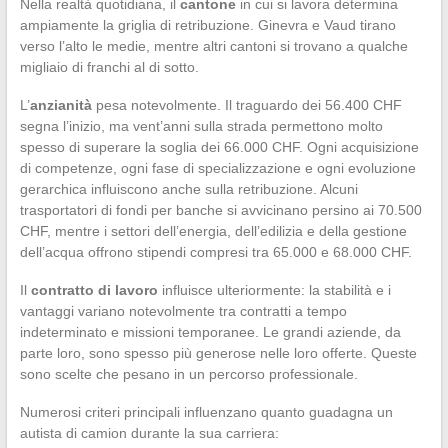
Nella realtà quotidiana, il
cantone
in cui si lavora determina
ampiamente la griglia di retribuzione. Ginevra e Vaud tirano
verso l’alto le medie, mentre altri cantoni si trovano a qualche
migliaio di franchi al di sotto.
L’
anzianità
pesa notevolmente. Il traguardo dei 56.400 CHF
segna l’inizio, ma vent’anni sulla strada permettono molto
spesso di superare la soglia dei 66.000 CHF. Ogni acquisizione
di competenze, ogni fase di specializzazione e ogni evoluzione
gerarchica influiscono anche sulla retribuzione. Alcuni
trasportatori di fondi per banche si avvicinano persino ai 70.500
CHF, mentre i settori dell’energia, dell’edilizia e della gestione
dell’acqua offrono stipendi compresi tra 65.000 e 68.000 CHF.
Il
contratto di lavoro
influisce ulteriormente: la stabilità e i
vantaggi variano notevolmente tra contratti a tempo
indeterminato e missioni temporanee. Le grandi aziende, da
parte loro, sono spesso più generose nelle loro offerte. Queste
sono scelte che pesano in un percorso professionale.
Numerosi criteri principali influenzano quanto guadagna un
autista di camion durante la sua carriera: