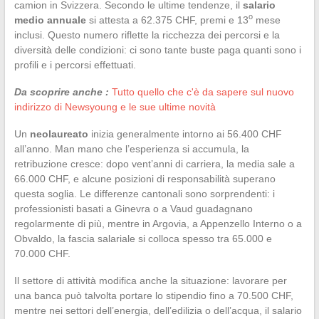
camion in Svizzera. Secondo le ultime tendenze, il
salario
o
medio annuale
si attesta a 62.375 CHF, premi e 13
mese
inclusi. Questo numero riflette la ricchezza dei percorsi e la
diversità delle condizioni: ci sono tante buste paga quanti sono i
profili e i percorsi effettuati.
Da scoprire anche :
Tutto quello che c'è da sapere sul nuovo
indirizzo di Newsyoung e le sue ultime novità
Un
neolaureato
inizia generalmente intorno ai 56.400 CHF
all’anno. Man mano che l’esperienza si accumula, la
retribuzione cresce: dopo vent’anni di carriera, la media sale a
66.000 CHF, e alcune posizioni di responsabilità superano
questa soglia. Le differenze cantonali sono sorprendenti: i
professionisti basati a Ginevra o a Vaud guadagnano
regolarmente di più, mentre in Argovia, a Appenzello Interno o a
Obvaldo, la fascia salariale si colloca spesso tra 65.000 e
70.000 CHF.
Il settore di attività modifica anche la situazione: lavorare per
una banca può talvolta portare lo stipendio fino a 70.500 CHF,
mentre nei settori dell’energia, dell’edilizia o dell’acqua, il salario