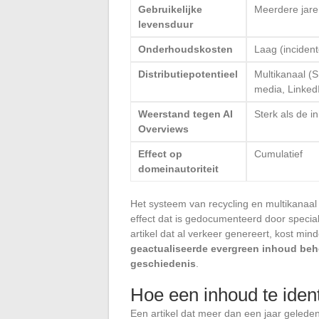
Gebruikelijke
Meerdere jare
levensduur
Onderhoudskosten
Laag (incident
Distributiepotentieel
Multikanaal (S
media, Linked
Weerstand tegen AI
Sterk als de i
Overviews
Effect op
Cumulatief
domeinautoriteit
Het systeem van recycling en multikanaal
effect dat is gedocumenteerd door specia
artikel dat al verkeer genereert, kost min
geactualiseerde evergreen inhoud beho
geschiedenis
.
Hoe een inhoud te ident
Een artikel dat meer dan een jaar gelede