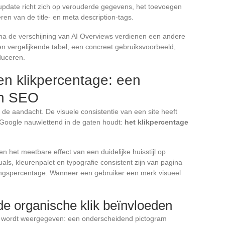
e update richt zich op verouderde gegevens, het toevoegen
ren van de title- en meta description-tags.
 na de verschijning van AI Overviews verdienen een andere
en vergelijkende tabel, een concreet gebruiksvoorbeeld,
duceren.
 en klikpercentage: een
in SEO
e aandacht. De visuele consistentie van een site heeft
 Google nauwlettend in de gaten houdt:
het klikpercentage
et meetbare effect van een duidelijke huisstijl op
als, kleurenpalet en typografie consistent zijn van pagina
ingspercentage. Wanneer een gebruiker een merk visueel
de organische klik beïnvloeden
en wordt weergegeven: een onderscheidend pictogram