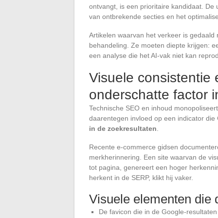
ontvangt, is een prioritaire kandidaat. D
van ontbrekende secties en het optimalise
Artikelen waarvan het verkeer is gedaald
behandeling. Ze moeten diepte krijgen: e
een analyse die het AI-vak niet kan repro
Visuele consistentie
onderschatte factor 
Technische SEO en inhoud monopoliseert d
daarentegen invloed op een indicator die
in de zoekresultaten
.
Recente e-commerce gidsen documenteren h
merkherinnering. Een site waarvan de visu
tot pagina, genereert een hoger herkenn
herkent in de SERP, klikt hij vaker.
Visuele elementen die 
De favicon die in de Google-resultat