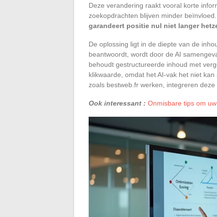
Deze verandering raakt vooral korte infor
zoekopdrachten blijven minder beïnvloed. V
garandeert positie nul niet langer hetz
De oplossing ligt in de diepte van de inho
beantwoordt, wordt door de AI samengevat
behoudt gestructureerde inhoud met vergel
klikwaarde, omdat het AI-vak het niet kan
zoals bestweb.fr werken, integreren deze 
Ook interessant :
Onmisbare tips om uw p