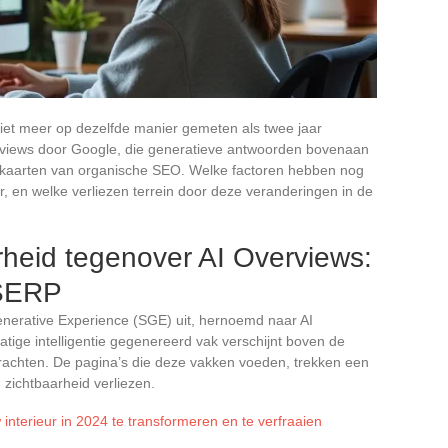
iet meer op dezelfde manier gemeten als twee jaar
verviews door Google, die generatieve antwoorden bovenaan
e kaarten van organische SEO. Welke factoren hebben nog
, en welke verliezen terrein door deze veranderingen in de
rheid tegenover AI Overviews:
 SERP
enerative Experience (SGE) uit, hernoemd naar AI
tige intelligentie gegenereerd vak verschijnt boven de
drachten. De pagina’s die deze vakken voeden, trekken een
n zichtbaarheid verliezen.
nterieur in 2024 te transformeren en te verfraaien