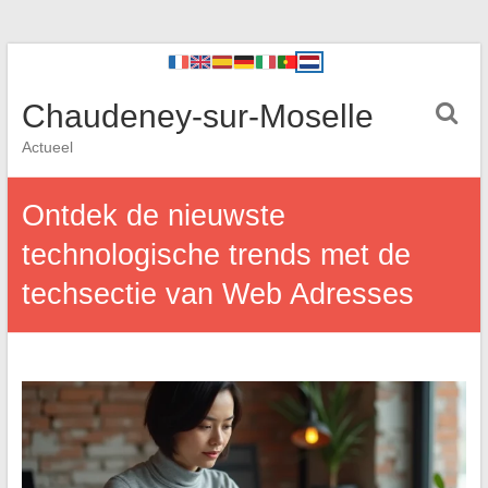
Chaudeney-sur-Moselle
Actueel
Ontdek de nieuwste
technologische trends met de
techsectie van Web Adresses