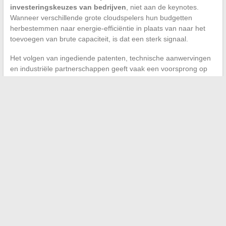
investeringskeuzes van bedrijven
, niet aan de keynotes.
Wanneer verschillende grote cloudspelers hun budgetten
herbestemmen naar energie-efficiëntie in plaats van naar het
toevoegen van brute capaciteit, is dat een sterk signaal.
Het volgen van ingediende patenten, technische aanwervingen
en industriële partnerschappen geeft vaak een voorsprong op
de synthese-artikelen die enkele maanden later worden
gepubliceerd. Dit soort informatie circuleert in gespecialiseerde
databases en in de sectorpers, zelden in de algemene
nieuwsfeeds.
De beste technologische monitoring is niet degene die alles
dekt. Het is degene die de relevante zwakke signalen herkent
voor jouw eigen beslissingen, en die je in staat stelt deze te
verifiëren voordat je actie onderneemt.
←
Hielspoor: fouten om te vermijden en effectieve
oplossingen om pijn te verlichten