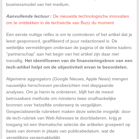
businessmodel van het medium.
Aanvullende lectuur :
De nieuwste technologische innovaties
om te ontdekken in de techsectie van Buzz du moment
Een eerste nuttige reflex is om te controleren of het artikel dat je
leest gesponsord, geaffilieerd of puur redactioneel is. De
wettelijke vermeldingen onderaan de pagina of de kleine kaders
“partnerschap” aan het begin van het artikel zijn daar niet
toevallig.
Het identificeren van de financieringsbron van een
tech-artikel helpt om de objectiviteit ervan te beoordelen.
Algemene aggregators (Google Nieuws, Apple News) mengen
nauwelijks herschreven persberichten met diepgaande
analyses. Om je hierin te oriënteren, blijft het de meest
betrouwbare methode om minstens twee onafhankelijke
bronnen over hetzelfde onderwerp te vergelijken.
Gespecialiseerde rubrieken maken deze selectie mogelijk: door
de tech-rubriek van Web Adresses te doorbladeren, krijg je
toegang tot een thematische selectie die artikelen groepeert op
basis van domein in plaats van publicatiedatum, wat de
vergelijking vergemakkelijkt.