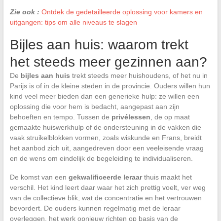
Zie ook :
Ontdek de gedetailleerde oplossing voor kamers en
uitgangen: tips om alle niveaus te slagen
Bijles aan huis: waarom trekt
het steeds meer gezinnen aan?
De
bijles aan huis
trekt steeds meer huishoudens, of het nu in
Parijs is of in de kleine steden in de provincie. Ouders willen hun
kind veel meer bieden dan een generieke hulp: ze willen een
oplossing die voor hem is bedacht, aangepast aan zijn
behoeften en tempo. Tussen de
privélessen
, de op maat
gemaakte huiswerkhulp of de ondersteuning in de vakken die
vaak struikelblokken vormen, zoals wiskunde en Frans, breidt
het aanbod zich uit, aangedreven door een veeleisende vraag
en de wens om eindelijk de begeleiding te individualiseren.
De komst van een
gekwalificeerde leraar
thuis maakt het
verschil. Het kind leert daar waar het zich prettig voelt, ver weg
van de collectieve blik, wat de concentratie en het vertrouwen
bevordert. De ouders kunnen regelmatig met de leraar
overleggen, het werk opnieuw richten op basis van de