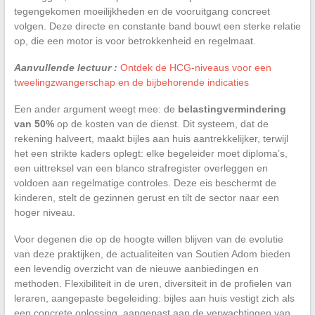
tegengekomen moeilijkheden en de vooruitgang concreet
volgen. Deze directe en constante band bouwt een sterke relatie
op, die een motor is voor betrokkenheid en regelmaat.
Aanvullende lectuur :
Ontdek de HCG-niveaus voor een
tweelingzwangerschap en de bijbehorende indicaties
Een ander argument weegt mee: de
belastingvermindering
van 50%
op de kosten van de dienst. Dit systeem, dat de
rekening halveert, maakt bijles aan huis aantrekkelijker, terwijl
het een strikte kaders oplegt: elke begeleider moet diploma’s,
een uittreksel van een blanco strafregister overleggen en
voldoen aan regelmatige controles. Deze eis beschermt de
kinderen, stelt de gezinnen gerust en tilt de sector naar een
hoger niveau.
Voor degenen die op de hoogte willen blijven van de evolutie
van deze praktijken, de actualiteiten van Soutien Adom bieden
een levendig overzicht van de nieuwe aanbiedingen en
methoden. Flexibiliteit in de uren, diversiteit in de profielen van
leraren, aangepaste begeleiding: bijles aan huis vestigt zich als
een concrete oplossing, aangepast aan de verwachtingen van