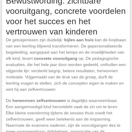
Bewustwording: zichtbare
vooruitgang, concrete voordelen
voor het succes en het
vertrouwen van kinderen
De getuigenissen zijn duidelijk:
bijles aan huis
kan de loopbaan
van een leerling blijvend transformeren. De gepersonaliseerde
begeleiding, aangepast aan het tempo en de moeilijkheden van
elk kind, levert
concrete vooruitgang
op. De pedagogische
evaluaties, die het hele jaar door worden gedeeld, onthullen een
stijgende lijn: versterkt begrip, betere resultaten, herwonnen
motivatie. Vrijgemaakt van de druk van de groep, durft de
leerling vragen te stellen, zich de concepten eigen te maken en
wint hij aan zelfvertrouwen.
De
herwonnen zelfvertrouwen
is dagelijks waarneembaar.
Een aangemoedigd kind herontdekt vaak de zin om te leren.
Elke kleine overwinning tijdens de sessies thuis voedt het
zelfvertrouwen, geeft weer betekenis aan de inspanning.
Naarmate de examens naderen, zijn de vooruitgangen des te
meer waarneembaar: tijdsbeheer, organisatie van de