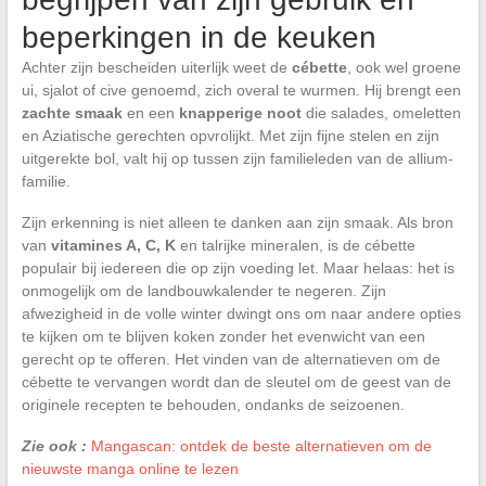
beperkingen in de keuken
Achter zijn bescheiden uiterlijk weet de
cébette
, ook wel groene
ui, sjalot of cive genoemd, zich overal te wurmen. Hij brengt een
zachte smaak
en een
knapperige noot
die salades, omeletten
en Aziatische gerechten opvrolijkt. Met zijn fijne stelen en zijn
uitgerekte bol, valt hij op tussen zijn familieleden van de allium-
familie.
Zijn erkenning is niet alleen te danken aan zijn smaak. Als bron
van
vitamines A, C, K
en talrijke mineralen, is de cébette
populair bij iedereen die op zijn voeding let. Maar helaas: het is
onmogelijk om de landbouwkalender te negeren. Zijn
afwezigheid in de volle winter dwingt ons om naar andere opties
te kijken om te blijven koken zonder het evenwicht van een
gerecht op te offeren. Het vinden van de alternatieven om de
cébette te vervangen wordt dan de sleutel om de geest van de
originele recepten te behouden, ondanks de seizoenen.
Zie ook :
Mangascan: ontdek de beste alternatieven om de
nieuwste manga online te lezen