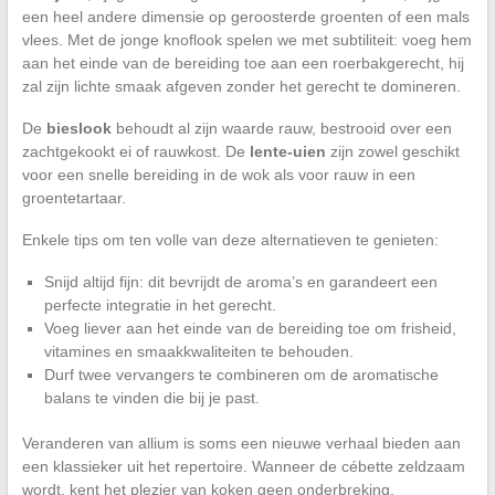
een heel andere dimensie op geroosterde groenten of een mals
vlees. Met de jonge knoflook spelen we met subtiliteit: voeg hem
aan het einde van de bereiding toe aan een roerbakgerecht, hij
zal zijn lichte smaak afgeven zonder het gerecht te domineren.
De
bieslook
behoudt al zijn waarde rauw, bestrooid over een
zachtgekookt ei of rauwkost. De
lente-uien
zijn zowel geschikt
voor een snelle bereiding in de wok als voor rauw in een
groentetartaar.
Enkele tips om ten volle van deze alternatieven te genieten:
Snijd altijd fijn: dit bevrijdt de aroma’s en garandeert een
perfecte integratie in het gerecht.
Voeg liever aan het einde van de bereiding toe om frisheid,
vitamines en smaakkwaliteiten te behouden.
Durf twee vervangers te combineren om de aromatische
balans te vinden die bij je past.
Veranderen van allium is soms een nieuwe verhaal bieden aan
een klassieker uit het repertoire. Wanneer de cébette zeldzaam
wordt, kent het plezier van koken geen onderbreking.