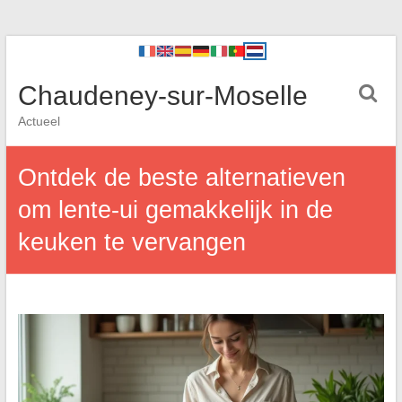
Chaudeney-sur-Moselle
Actueel
Ontdek de beste alternatieven
om lente-ui gemakkelijk in de
keuken te vervangen