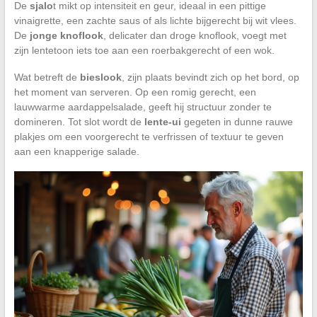
De
sjalo
t mikt op intensiteit en geur, ideaal in een pittige
vinaigrette, een zachte saus of als lichte bijgerecht bij wit vlees.
De
jonge knoflook
, delicater dan droge knoflook, voegt met
zijn lentetoon iets toe aan een roerbakgerecht of een wok.
Wat betreft de
bieslook
, zijn plaats bevindt zich op het bord, op
het moment van serveren. Op een romig gerecht, een
lauwwarme aardappelsalade, geeft hij structuur zonder te
domineren. Tot slot wordt de
lente-ui
gegeten in dunne rauwe
plakjes om een voorgerecht te verfrissen of textuur te geven
aan een knapperige salade.