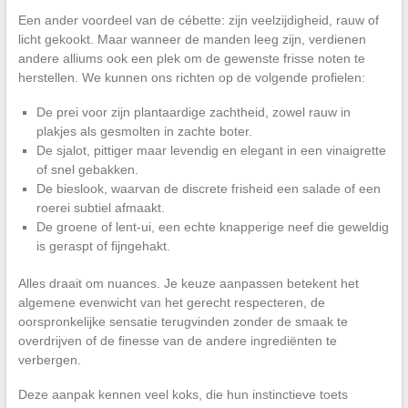
Een ander voordeel van de cébette: zijn veelzijdigheid, rauw of
licht gekookt. Maar wanneer de manden leeg zijn, verdienen
andere alliums ook een plek om de gewenste frisse noten te
herstellen. We kunnen ons richten op de volgende profielen:
De prei voor zijn plantaardige zachtheid, zowel rauw in
plakjes als gesmolten in zachte boter.
De sjalot, pittiger maar levendig en elegant in een vinaigrette
of snel gebakken.
De bieslook, waarvan de discrete frisheid een salade of een
roerei subtiel afmaakt.
De groene of lent-ui, een echte knapperige neef die geweldig
is geraspt of fijngehakt.
Alles draait om nuances. Je keuze aanpassen betekent het
algemene evenwicht van het gerecht respecteren, de
oorspronkelijke sensatie terugvinden zonder de smaak te
overdrijven of de finesse van de andere ingrediënten te
verbergen.
Deze aanpak kennen veel koks, die hun instinctieve toets