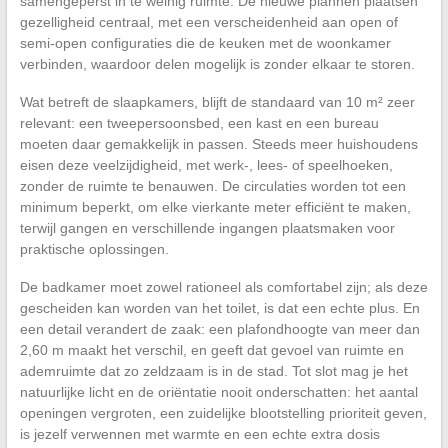
samengeperst in te weinig ruimte. De nieuwe plannen plaatsen
gezelligheid centraal, met een verscheidenheid aan open of
semi-open configuraties die de keuken met de woonkamer
verbinden, waardoor delen mogelijk is zonder elkaar te storen.
Wat betreft de slaapkamers, blijft de standaard van 10 m² zeer
relevant: een tweepersoonsbed, een kast en een bureau
moeten daar gemakkelijk in passen. Steeds meer huishoudens
eisen deze veelzijdigheid, met werk-, lees- of speelhoeken,
zonder de ruimte te benauwen. De circulaties worden tot een
minimum beperkt, om elke vierkante meter efficiënt te maken,
terwijl gangen en verschillende ingangen plaatsmaken voor
praktische oplossingen.
De badkamer moet zowel rationeel als comfortabel zijn; als deze
gescheiden kan worden van het toilet, is dat een echte plus. En
een detail verandert de zaak: een plafondhoogte van meer dan
2,60 m maakt het verschil, en geeft dat gevoel van ruimte en
ademruimte dat zo zeldzaam is in de stad. Tot slot mag je het
natuurlijke licht en de oriëntatie nooit onderschatten: het aantal
openingen vergroten, een zuidelijke blootstelling prioriteit geven,
is jezelf verwennen met warmte en een echte extra dosis