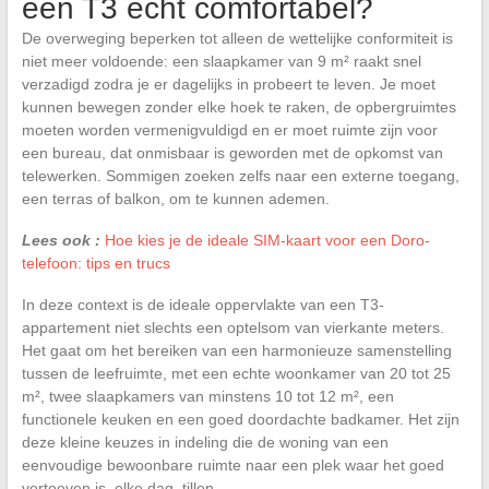
een T3 echt comfortabel?
De overweging beperken tot alleen de wettelijke conformiteit is
niet meer voldoende: een slaapkamer van 9 m² raakt snel
verzadigd zodra je er dagelijks in probeert te leven. Je moet
kunnen bewegen zonder elke hoek te raken, de opbergruimtes
moeten worden vermenigvuldigd en er moet ruimte zijn voor
een bureau, dat onmisbaar is geworden met de opkomst van
telewerken. Sommigen zoeken zelfs naar een externe toegang,
een terras of balkon, om te kunnen ademen.
Lees ook :
Hoe kies je de ideale SIM-kaart voor een Doro-
telefoon: tips en trucs
In deze context is de ideale oppervlakte van een T3-
appartement niet slechts een optelsom van vierkante meters.
Het gaat om het bereiken van een harmonieuze samenstelling
tussen de leefruimte, met een echte woonkamer van 20 tot 25
m², twee slaapkamers van minstens 10 tot 12 m², een
functionele keuken en een goed doordachte badkamer. Het zijn
deze kleine keuzes in indeling die de woning van een
eenvoudige bewoonbare ruimte naar een plek waar het goed
vertoeven is, elke dag, tillen.