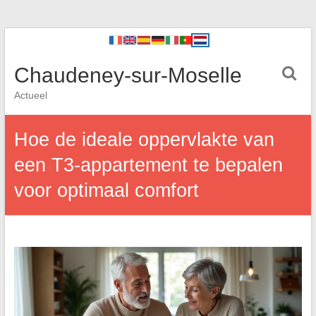
Chaudeney-sur-Moselle
Actueel
Hoe de ideale oppervlakte van
een T3-appartement te bepalen
voor optimaal comfort