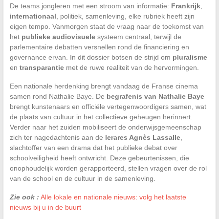
De teams jongleren met een stroom van informatie:
Frankrijk
,
internationaal
, politiek, samenleving, elke rubriek heeft zijn
eigen tempo. Vanmorgen staat de vraag naar de toekomst van
het
publieke audiovisuele
systeem centraal, terwijl de
parlementaire debatten versnellen rond de financiering en
governance ervan. In dit dossier botsen de strijd om
pluralisme
en
transparantie
met de ruwe realiteit van de hervormingen.
Een nationale herdenking brengt vandaag de Franse cinema
samen rond Nathalie Baye. De
begrafenis van Nathalie Baye
brengt kunstenaars en officiële vertegenwoordigers samen, wat
de plaats van cultuur in het collectieve geheugen herinnert.
Verder naar het zuiden mobiliseert de onderwijsgemeenschap
zich ter nagedachtenis aan de
lerares Agnès Lassalle
,
slachtoffer van een drama dat het publieke debat over
schoolveiligheid heeft ontwricht. Deze gebeurtenissen, die
onophoudelijk worden gerapporteerd, stellen vragen over de rol
van de school en de cultuur in de samenleving.
Zie ook :
Alle lokale en nationale nieuws: volg het laatste
nieuws bij u in de buurt