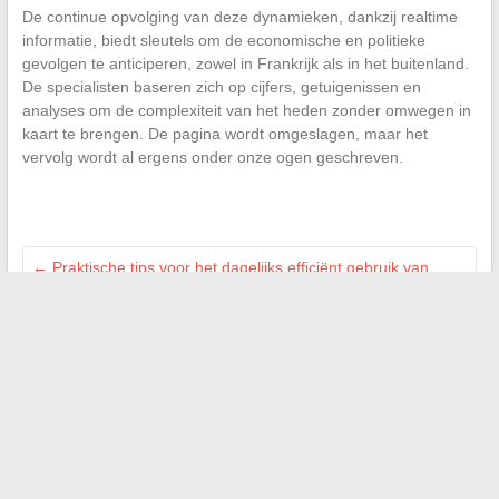
De continue opvolging van deze dynamieken, dankzij realtime
informatie, biedt sleutels om de economische en politieke
gevolgen te anticiperen, zowel in Frankrijk als in het buitenland.
De specialisten baseren zich op cijfers, getuigenissen en
analyses om de complexiteit van het heden zonder omwegen in
kaart te brengen. De pagina wordt omgeslagen, maar het
vervolg wordt al ergens onder onze ogen geschreven.
←
Praktische tips voor het dagelijks efficiënt gebruik van
webmail Alice Zimbra
Hoe de ideale oppervlakte van een T3-appartement te
bepalen voor optimaal comfort
→
Zoeken