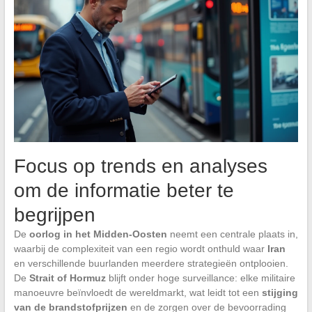
Focus op trends en analyses
om de informatie beter te
begrijpen
De
oorlog in het Midden-Oosten
neemt een centrale plaats in,
waarbij de complexiteit van een regio wordt onthuld waar
Iran
en verschillende buurlanden meerdere strategieën ontplooien.
De
Strait of Hormuz
blijft onder hoge surveillance: elke militaire
manoeuvre beïnvloedt de wereldmarkt, wat leidt tot een
stijging
van de brandstofprijzen
en de zorgen over de bevoorrading