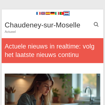
Chaudeney-sur-Moselle
Actueel
Actuele nieuws in realtime: volg
het laatste nieuws continu