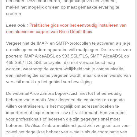
berichten. Deze voorkeuren, toegankelijk via het zijmenu,
maken het mogelijk om een op maat gemaakte ervaring te
creëren.
Lees ook :
Praktische gids voor het eenvoudig installeren van
een aluminium carport van Brico Dépôt thuis
Vergeet niet de IMAP- en SMTP-protocollen te activeren als je je
e-mails op meerdere apparaten wilt raadplegen. De te verkiezen
poorten: IMAP AliceADSL op 993 SSL/TLS, SMTP AliceADSL op
465 SSL/TLS. SSL-encryptie, die niet verwaarloosd mag
worden, waarborgt de vertrouwelijkheid van je communicatie,
een instelling die soms vergeten wordt, maar die een wereld van
verschil maakt op het gebied van beveiliging.
De webmail Alice Zimbra beperkt zich niet tot het eenvoudig
beheren van e-mails. Voor degenen die contacten en agenda
willen centraliseren, is het mogelijk om adressenboeken te
importeren of exporteren in .csv of .vcf-formaat. Een voordeel
voor professionals of iedereen die zijn gegevens snel moet
beheren. De Alice Zimbra-maildienst past zich zo goed aan voor
zowel het dagelijkse beheer van e-mails als de coördinatie van