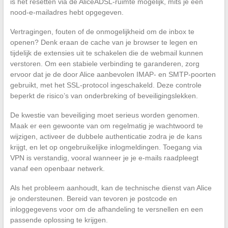
is het resetten via de AliceADSL-ruimte mogelijk, mits je een
nood-e-mailadres hebt opgegeven.
Vertragingen, fouten of de onmogelijkheid om de inbox te
openen? Denk eraan de cache van je browser te legen en
tijdelijk de extensies uit te schakelen die de webmail kunnen
verstoren. Om een stabiele verbinding te garanderen, zorg
ervoor dat je de door Alice aanbevolen IMAP- en SMTP-poorten
gebruikt, met het SSL-protocol ingeschakeld. Deze controle
beperkt de risico’s van onderbreking of beveiligingslekken.
De kwestie van beveiliging moet serieus worden genomen.
Maak er een gewoonte van om regelmatig je wachtwoord te
wijzigen, activeer de dubbele authenticatie zodra je de kans
krijgt, en let op ongebruikelijke inlogmeldingen. Toegang via
VPN is verstandig, vooral wanneer je je e-mails raadpleegt
vanaf een openbaar netwerk.
Als het probleem aanhoudt, kan de technische dienst van Alice
je ondersteunen. Bereid van tevoren je postcode en
inloggegevens voor om de afhandeling te versnellen en een
passende oplossing te krijgen.