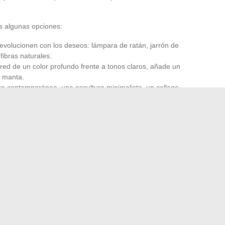
es algunas opciones:
volucionen con los deseos: lámpara de ratán, jarrón de
fibras naturales.
red de un color profundo frente a tonos claros, añade un
 manta.
ntura contemporánea, una escultura minimalista, un collage
n de la luz, la atención a cada detalle: todo cuenta. Las
tan por la fluidez, la claridad, la simplicidad asumida. Una
lgunas plantas bien elegidas son suficientes para
interior se revela, a la vez actual y profundamente
cia fuera atreverse a afirmar lo que te representa?
luencers que moldean la imagen de Cetelem