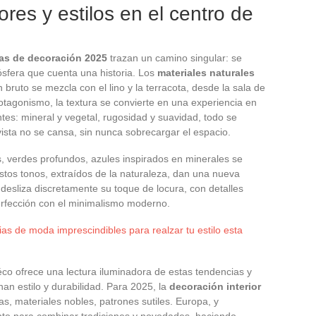
ores y estilos en el centro de
as de decoración 2025
trazan un camino singular: se
mósfera que cuenta una historia. Los
materiales naturales
bruto se mezcla con el lino y la terracota, desde la sala de
rotagonismo, la textura se convierte en una experiencia en
es: mineral y vegetal, rugosidad y suavidad, todo se
sta no se cansa, sin nunca sobrecargar el espacio.
, verdes profundos, azules inspirados en minerales se
Estos tonos, extraídos de la naturaleza, dan una nueva
desliza discretamente su toque de locura, con detalles
erfección con el minimalismo moderno.
as de moda imprescindibles para realzar tu estilo esta
o ofrece una lectura iluminadora de estas tendencias y
n estilo y durabilidad. Para 2025, la
decoración interior
as, materiales nobles, patrones sutiles. Europa, y
lento para combinar tradiciones y novedades, haciendo