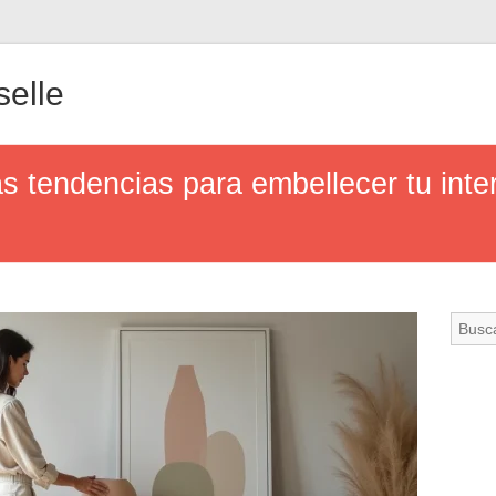
elle
as tendencias para embellecer tu inter