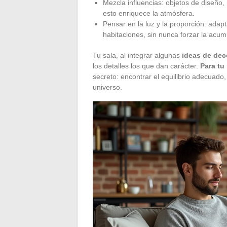
Mezcla influencias: objetos de diseño,
esto enriquece la atmósfera.
Pensar en la luz y la proporción: adap
habitaciones, sin nunca forzar la acum
Tu sala, al integrar algunas
ideas de dec
los detalles los que dan carácter.
Para tu
secreto: encontrar el equilibrio adecuado, 
universo.