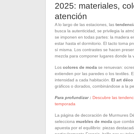
2025: materiales, col
atención
A lo largo de las estaciones, las
tendenci
busca la autenticidad, se privilegia la at
se imponen en todas partes: la madera en 
estar hasta el dormitorio. El tacto toma p
sí misma. Los contrastes se hacen present
mezcla para componer lugares donde la vi
Los
colores de moda
se renuevan: ocres
extienden por las paredes o los textiles. 
intensidad a cada habitación.
El art déco
gráficos o dorados, combinándose a la p
Para profundizar :
Descubre las tendenci
temporada
La página de decoración de Murmures Déc
selecciona
muebles de moda
que combina
apuesta por el equilibrio: piezas destacad
particularmente Francia, brilla por su ta