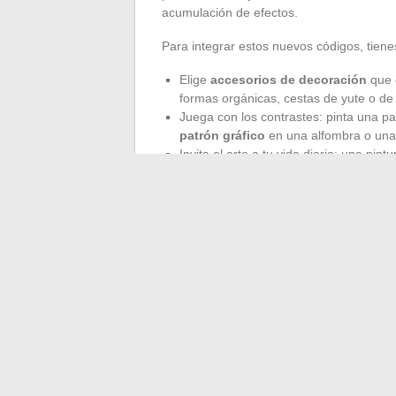
acumulación de efectos.
Para integrar estos nuevos códigos, tien
Elige
accesorios de decoración
que e
formas orgánicas, cestas de yute o de 
Juega con los contrastes: pinta una pa
patrón gráfico
en una alfombra o una
Invita el arte a tu vida diaria: una pi
mural inesperado.
La disposición de tu espacio, la circulació
últimas tendencias de decoración
apues
estantería discreta, un espejo redondo, a
transformar la atmósfera. Poco a poco, tu 
personal. ¿Y si este año, la mayor tenden
←
Sumergirse en el universo de los inf