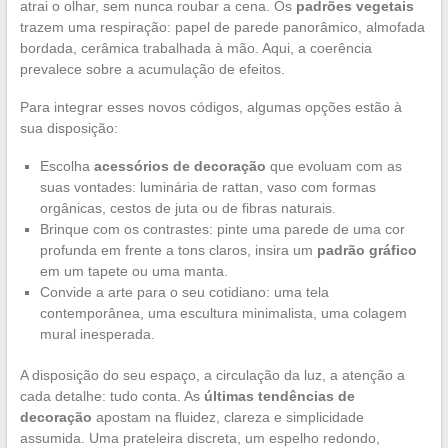
atrai o olhar, sem nunca roubar a cena. Os
padrões vegetais
trazem uma respiração: papel de parede panorâmico, almofada
bordada, cerâmica trabalhada à mão. Aqui, a coerência
prevalece sobre a acumulação de efeitos.
Para integrar esses novos códigos, algumas opções estão à
sua disposição:
Escolha
acessórios de decoração
que evoluam com as
suas vontades: luminária de rattan, vaso com formas
orgânicas, cestos de juta ou de fibras naturais.
Brinque com os contrastes: pinte uma parede de uma cor
profunda em frente a tons claros, insira um
padrão gráfico
em um tapete ou uma manta.
Convide a arte para o seu cotidiano: uma tela
contemporânea, uma escultura minimalista, uma colagem
mural inesperada.
A disposição do seu espaço, a circulação da luz, a atenção a
cada detalhe: tudo conta. As
últimas tendências de
decoração
apostam na fluidez, clareza e simplicidade
assumida. Uma prateleira discreta, um espelho redondo,