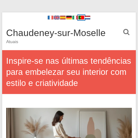
Chaudeney-sur-Moselle
Atuais
Inspire-se nas últimas tendências
para embelezar seu interior com
estilo e criatividade