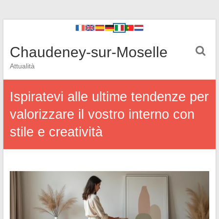
Chaudeney-sur-Moselle
Attualità
Ispiratevi alle ultime tendenze per
valorizzare il vostro interno con
stile e creatività