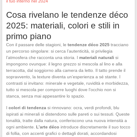
il tuo interno nel 2024
Cosa rivelano le tendenze déco
2025: materiali, colori e stili in
primo piano
Con il passare delle stagioni, le
tendenze déco 2025
tracciano
un percorso singolare: si cerca l’autenticità, si privilegia
l’atmosfera che racconta una storia. I
materiali naturali
si
impongono ovunque: il legno grezzo si mescola al lino e alla
terracotta, dal soggiorno alla camera da letto. Il tatto prende il
sopravvento, la texture diventa un’esperienza a sé stante. I
contrasti si invitano: minerale e vegetale, ruvidità e morbidezza,
tutto si mescola per comporre luoghi dove l’occhio non si
stanca, senza mai appesantire lo spazio.
I
colori di tendenza
si rinnovano: ocra, verdi profondi, blu
ispirati ai minerali si distendono sulle pareti o sui tessuti. Queste
tonalità, tratte dalla natura, conferiscono una nuova intensità a
ogni ambiente.
L’arte déco
introduce discretamente il suo tocco
di follia, con accenti grafici o dettagli dorati, accordandosi