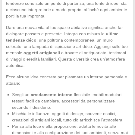
tendenze sono solo un punto di partenza, una fonte di idee, sta
a ciascuno interpretarle a modo proprio, affinché ogni ambiente
porti la tua impronta.
Dare una nuova vita al tuo spazio abitativo significa anche far
dialogare passato e presente. Integra con misura le
ultime
tendenze déco
: una poltrona contemporanea, un muro
colorato, una lampada di ispirazione art déco. Aggiungi sulle tue
mensole
oggetti artigianali
o trovate di antiquariato, testimoni
di viaggi o eredità familiari. Questa diversità crea un’atmosfera
autentica.
Ecco alcune idee concrete per plasmare un interno personale e
attuale:
Scegli un
arredamento interno
flessibile: mobili modulari,
tessuti facili da cambiare, accessori da personalizzare
secondo il desiderio.
Mischia le influenze: oggetti di design, souvenir esotici,
creazioni di artigiani locali, tutto ciò arricchisce l’atmosfera.
Pensa alla luce e alla proporzione: adatta le novità alle
dimensioni e alla configurazione dei tuoi ambienti, senza mai