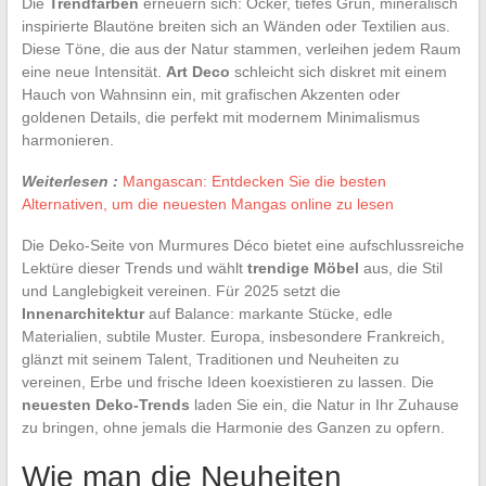
Die
Trendfarben
erneuern sich: Ocker, tiefes Grün, mineralisch
inspirierte Blautöne breiten sich an Wänden oder Textilien aus.
Diese Töne, die aus der Natur stammen, verleihen jedem Raum
eine neue Intensität.
Art Deco
schleicht sich diskret mit einem
Hauch von Wahnsinn ein, mit grafischen Akzenten oder
goldenen Details, die perfekt mit modernem Minimalismus
harmonieren.
Weiterlesen :
Mangascan: Entdecken Sie die besten
Alternativen, um die neuesten Mangas online zu lesen
Die Deko-Seite von Murmures Déco bietet eine aufschlussreiche
Lektüre dieser Trends und wählt
trendige Möbel
aus, die Stil
und Langlebigkeit vereinen. Für 2025 setzt die
Innenarchitektur
auf Balance: markante Stücke, edle
Materialien, subtile Muster. Europa, insbesondere Frankreich,
glänzt mit seinem Talent, Traditionen und Neuheiten zu
vereinen, Erbe und frische Ideen koexistieren zu lassen. Die
neuesten Deko-Trends
laden Sie ein, die Natur in Ihr Zuhause
zu bringen, ohne jemals die Harmonie des Ganzen zu opfern.
Wie man die Neuheiten